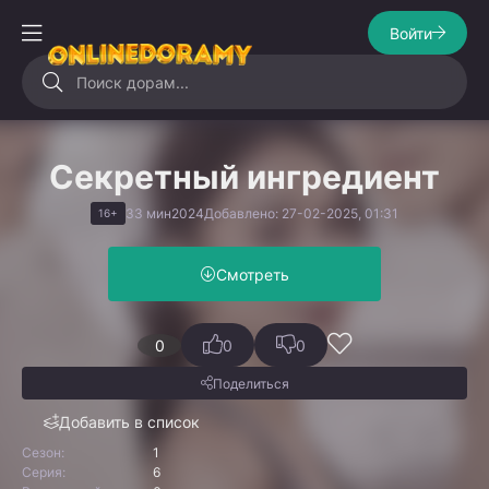
Войти
Секретный ингредиент
33 мин
2024
Добавлено: 27-02-2025, 01:31
16+
Смотреть
0
0
0
Поделиться
Добавить в список
Сезон:
1
Серия:
6