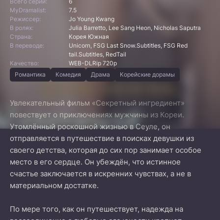
Всего серий:
6
MyDramalist:
7.5
Режиссер:
Jo Young Kwang
В ролях:
Julia Barretto, Lee Sang Heon, Nicholas Saputra
Страна:
Корея Южная
В переводе:
Unicorn, FSG Last Snow.Subtitles, FSG Red
tail.Subtitles, RedTail
Качество:
WEB-DLRip 720p
Романтика
Комедия
Драма
Корейские дорамы
Увлекательный фильм «Секретный ингредиент»
повествует о приключениях мужчины из Кореи.
Утомлённый роскошной жизнью в Сеуле, он
отправляется в путешествие в поисках девушки из
своего детства, которая до сих пор занимает особое
место в его сердце. Он убеждён, что истинное
счастье заключается в искренних чувствах, а не в
материальном достатке.
По мере того, как он путешествует, надежда на