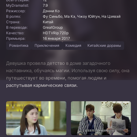
MyDramalist:
7.9
Режиссер:
Дэнни Ко
В ролях:
Фу Синьбо, Ма Кэ, Чжоу Юйтун, На Цзявэй
Страна:
Китай
В переводе:
GreatGroup
Качество:
HDTVRip 720p
Премьера:
16 января 2017
Романтика
Приключения
Комедия
Китайские дорамы
Девушка провела детство в доме загадочного
наставника, обучаясь магии. Используя свою силу, она
путешествует во времени, помогая людям и
распутывая кармические связи.