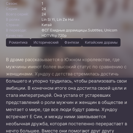
Сезон:
1
Серия:
24
Всего серий:
24
В ролях:
Lin Si Yi, Lin Ze Hui
Страна:
Китай
В переводе:
ФСГ Ехидные дорамщицы.Subtitles, Unicorn
Качество:
HDTVRip 720p
Романтика
Исторический
Фэнтези
Китайские дорамы
В драме рассказывается о Южном королевстве, где
мужчины имеют более высокий статус по сравнению с
женщинами. Хундоу с детства стремилась достичь
большего и упорно трудилась, чтобы реализовать свои
амбиции. В конечном итоге она достигла своей цели и
стала императрицей. Она устала от устаревших
представлений о роли мужчин и женщин в обществе и
мечтает о мире, где все люди будут равны. Хундоу
встречает Е Син, и между ними завязывается
необычная дружба, которая постепенно перерастает в
нечто большее. Вместе они помогают друг другу