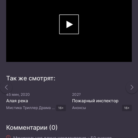
Так же смотрят:
45 мин, 2020
202?
Алая река
Пожарный инспектор
Мистика Триллер Драма Китайские дорамы
Анонсы
16+
16+
Комментарии (0)
Минимальная длина комментария - 50 знаков.