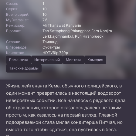
Сезон:
1
Серия:
10
Всего серий:
10
MyDramalist:
7.6
Режиссер:
Mi Thanawat Panyarin
В ролях:
Tao Sattaphong Phiangphor, Fern Nopjira
Lerkkajornnamkul, Puri Hiranprueck
Страна:
Таиланд
В переводе:
Субтитры
Качество:
HDTVRip 720p
Романтика
Исторический
Мистика
Комедия
Тайские дорамы
Жизнь лейтенанта Кема, обычного полицейского, в
один момент превратилась в настоящий водоворот
невероятных событий. Всё началось с рядового дела
об отравлении, которое оказалось далеко не таким
простым, как казалось на первый взгляд. Главной
подозреваемой стала милая кондитерша Питчая, но
вместо того чтобы сдаться, она пустилась в бега.