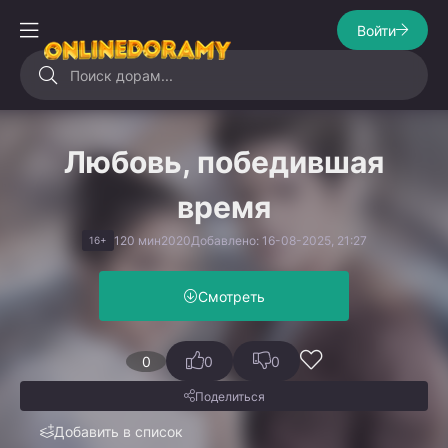
Войти
Любовь, победившая
время
120 мин
2020
Добавлено: 16-08-2025, 21:27
16+
Смотреть
0
0
0
Поделиться
Добавить в список