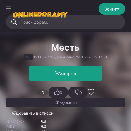
Войти
Месть
131 мин
2022
Добавлено: 24-02-2025, 17:31
18+
Смотреть
0
0
0
Поделиться
Добавить в список
Кинопоиск:
6.8
IMDB:
6.2