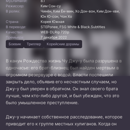
MyDramalist:
8.1
Режиссер:
Ким Сон-су
В ролях:
Чинён, Ким Ён-мин, Хо Дон-вон, Ким Дон-хви,
Юн Ю-сон, Чон Хо
Страна:
Корея Южная
В переводе:
STEPonee, FSG White & Black.Subtitles
Качество:
WEB-DLRip 720p
Премьера:
7 декабря 2022
Боевик
Триллер
Корейские дорамы
В канун Рождества жизнь Чу Джу-у была разрушена в
одночасье: его брат-близнец был найден мертвым в
огромном резервуаре с водой. Власти поспешили
закрыть дело, объявив его несчастным случаем, но
Джу-у был уверен в обратном. Он знал своего брата
лучше, чем кто-либо другой, и был убежден, что это
было умышленное преступление.
Джу-у начинает собственное расследование, которое
приводит его к группе местных хулиганов. Когда он