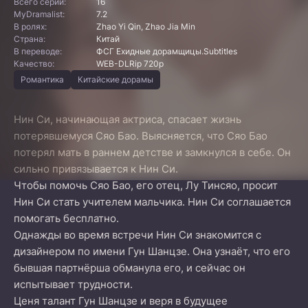
Всего серий:
16
MyDramalist:
7.2
В ролях:
Zhao Yi Qin, Zhao Jia Min
Страна:
Китай
В переводе:
ФСГ Ехидные дорамщицы.Subtitles
Качество:
WEB-DLRip 720p
Романтика
Китайские дорамы
Нин Си, начинающая актриса, спасает жизнь
потерявшемуся Сяо Бао. Выясняется, что Сяо Бао
потерял мать в раннем детстве и замкнулся в себе. Он
сильно привязывается к Нин Си.
Чтобы помочь Сяо Бао, его отец, Лу Тинсяо, просит
Нин Си стать учителем мальчика. Нин Си соглашается
помогать бесплатно.
Однажды во время встречи Нин Си знакомится с
дизайнером по имени Гун Шанцзе. Она узнаёт, что его
бывшая партнёрша обманула его, и сейчас он
испытывает трудности.
Ценя талант Гун Шанцзе и веря в будущее