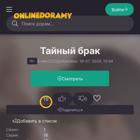
Войти
Тайный брак
4 мин
2023
Добавлено: 19-07-2024, 10:54
16+
Смотреть
10
1
0
Поделиться
Добавить в список
Сезон:
1
Серия:
16