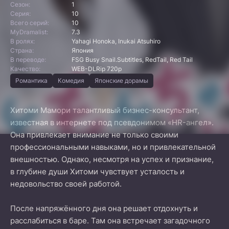
Сезон:
1
Серия:
10
Всего серий:
10
MyDramalist:
7.3
В ролях:
Yahagi Honoka, Inukai Atsuhiro
Страна:
Япония
В переводе:
FSG Busy Snail.Subtitles, RedTail, Red Tail
Качество:
WEB-DLRip 720p
Романтика
Комедия
Японские дорамы
Хитоми Мамори талантливый бизнес-консультант,
известная в интернете под псевдонимом «HR-ангел».
Она привлекает внимание не только своими
профессиональными навыками, но и привлекательной
внешностью. Однако, несмотря на успех и признание,
в глубине души Хитоми чувствует усталость и
недовольство своей работой.
После напряжённого дня она решает отдохнуть и
расслабиться в баре. Там она встречает загадочного