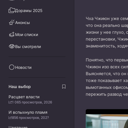
Дорамы 2025
Чха Чжиюн уже семь
Анонсы
что она реально ша
жизни у нее глухо,
Мои списки
перестановки, Чжию
знаменитость, ходя
Вы смотрели
Понятно, что первы
Чжиюн изо всех сил
Новости
Выясняется, что он
тоже показывает ха
Наш выбор
вымотанных офисом 
пережить развод че
Расцвет власти
1 065 просмотров, 2026
И вспыхнуло пламя
856 просмотров, 202?
Цветение