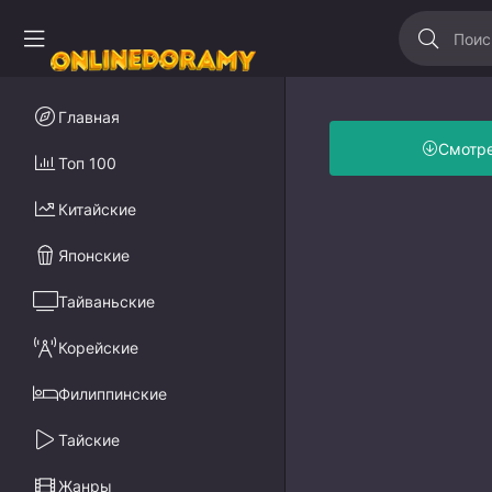
Главная
Смотр
Топ 100
Китайские
Японские
Тайваньские
Корейские
Филиппинские
Тайские
Жанры