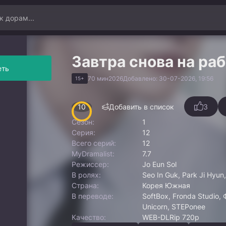
Завтра снова на раб
еть
70 мин
2026
Добавлено: 30-07-2026, 19:56
15+
10
Добавить в список
3
Сезон:
1
Серия:
12
Всего серий:
12
MyDramalist:
7.7
Режиссер:
Jo Eun Sol
В ролях:
Seo In Guk, Park Ji Hyun
Страна:
Корея Южная
В переводе:
SoftBox, Fronda Studio, 
Unicorn, STEPonee
Качество:
WEB-DLRip 720p