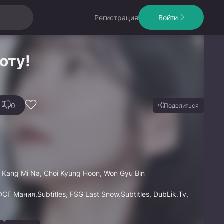
Регистрация
Войти
оту!
0
Поделиться
, Kang Mi Na, Choi Kyung Hoon, Won Gyu Bin
ФСГ Мания.Subtitles, FSG Last Snow.Subtitles, DubLik.Tv,