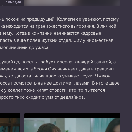
Комедия
ень похож на предыдущий. Коллеги ее уважают, потому
шка находится на грани жесткого выгорания. В личной
нечему. Когда в компании начинаются кадровые
пасть в еще более жуткий отдел. Сиу у них местная
рямолинейный до ужаса.
щий ад, парень требует идеала в каждой запятой, а
ременем вся эта броня Сиу начинает давать трещины.
очь, когда остальные просто умывают руки. Чжиюн
осса посмотреть на нее другими глазами. В итоге двое
х у коллег тоже кипят страсти, кто-то пытается
росто тихо сходит с ума от дедлайнов.