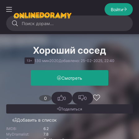
Войти
Хороший сосед
130 мин
2020
Добавлено: 25-02-2025, 22:40
13+
Смотреть
0
0
0
Поделиться
Добавить в список
IMDB:
6.2
MyDramalist:
7.8