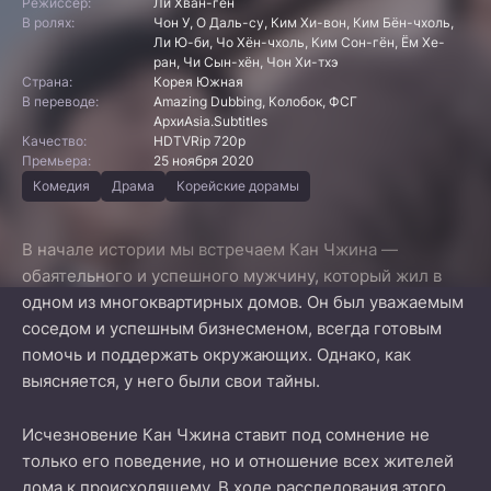
Режиссер:
Ли Хван-гён
В ролях:
Чон У, О Даль-су, Ким Хи-вон, Ким Бён-чхоль,
Ли Ю-би, Чо Хён-чхоль, Ким Сон-гён, Ём Хе-
ран, Чи Сын-хён, Чон Хи-тхэ
Страна:
Корея Южная
В переводе:
Amazing Dubbing, Колобок, ФСГ
АрхиAsia.Subtitles
Качество:
HDTVRip 720p
Премьера:
25 ноября 2020
Комедия
Драма
Корейские дорамы
В начале истории мы встречаем Кан Чжина —
обаятельного и успешного мужчину, который жил в
одном из многоквартирных домов. Он был уважаемым
соседом и успешным бизнесменом, всегда готовым
помочь и поддержать окружающих. Однако, как
выясняется, у него были свои тайны.
Исчезновение Кан Чжина ставит под сомнение не
только его поведение, но и отношение всех жителей
дома к происходящему. В ходе расследования этого