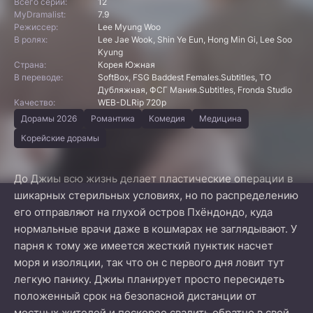
Всего серий:
12
MyDramalist:
7.9
Режиссер:
Lee Myung Woo
В ролях:
Lee Jae Wook, Shin Ye Eun, Hong Min Gi, Lee Soo
Kyung
Страна:
Корея Южная
В переводе:
SoftBox, FSG Baddest Females.Subtitles, ТО
Дубляжная, ФСГ Мания.Subtitles, Fronda Studio
Качество:
WEB-DLRip 720p
Дорамы 2026
Романтика
Комедия
Медицина
Корейские дорамы
До Джиы всю жизнь делает пластические операции в
шикарных стерильных условиях, но по распределению
его отправляют на глухой остров Пхёндондо, куда
нормальные врачи даже в кошмарах не заглядывают. У
парня к тому же имеется жесткий пунктик насчет
моря и изоляции, так что он с первого дня ловит тут
легкую панику. Джиы планирует просто пересидеть
положенный срок на безопасной дистанции от
местных жителей и поскорее свалить обратно в свой