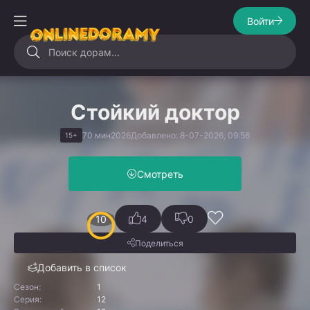
Войти
Стойкий доктор
70 мин
2026
Добавлено: 8-07-2026, 09:56
15+
Смотреть
10
4
0
Поделиться
Добавить в список
Сезон:
1
Серия:
12