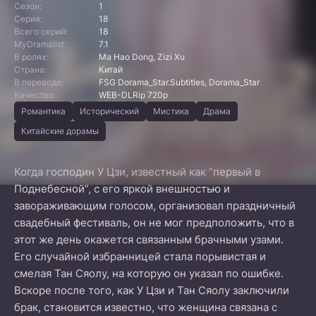
Сезон:
1
Серия:
18
Всего серий:
18
MyDramalist:
7.1
В ролях:
Ma Hao Dong, Zizi Xu
Страна:
Китай
В переводе:
FSG Dorama_Star.Subtitles, Dorama_Star
Качество:
WEB-DLRip 720p
Романтика
Исторический
Мистика
Драма
Китайские дорамы
Когда господин У Цзи, известный как “первый в
Поднебесной”, с его яркой внешностью и
завораживающим голосом, организовал праздничный
свадебный фестиваль, он не мог предположить, что в
этот же день окажется связанным брачными узами.
Его случайной избранницей стала порывистая и
смелая Тан Сяолу, на которую он указал по ошибке.
Вскоре после того, как У Цзи и Тан Сяолу заключили
брак, становится известно, что женщина связана с