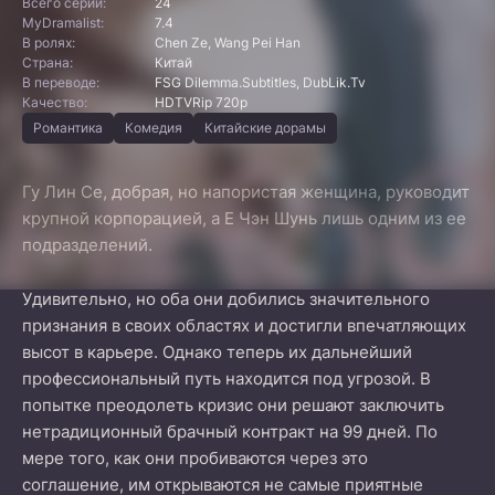
Всего серий:
24
MyDramalist:
7.4
В ролях:
Chen Ze, Wang Pei Han
Страна:
Китай
В переводе:
FSG Dilemma.Subtitles, DubLik.Tv
Качество:
HDTVRip 720p
Романтика
Комедия
Китайские дорамы
Гу Лин Се, добрая, но напористая женщина, руководит
крупной корпорацией, а Е Чэн Шунь лишь одним из ее
подразделений.
Удивительно, но оба они добились значительного
признания в своих областях и достигли впечатляющих
высот в карьере. Однако теперь их дальнейший
профессиональный путь находится под угрозой. В
попытке преодолеть кризис они решают заключить
нетрадиционный брачный контракт на 99 дней. По
мере того, как они пробиваются через это
соглашение, им открываются не самые приятные