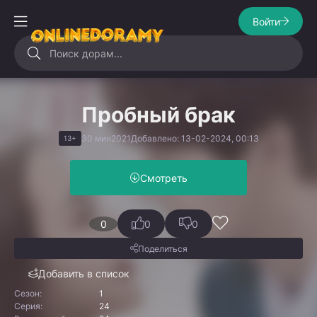
Войти
Пробный брак
30 мин
2021
Добавлено: 13-02-2024, 00:13
13+
Смотреть
0
0
0
Поделиться
Добавить в список
Сезон:
1
Серия:
24