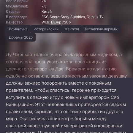
Всего серий:
24
MyDramalist:
7.3
Страна:
Китай
В переводе:
FSG SecretStory.Subtitles, DubLik.Tv
Качество:
WEB-DLRip 720p
Романтика
Исторический
Фэнтези
Китайские дорамы
Дорамы 2025
Лу Чжэньэр только вчера была обычным медиком, а
сегодня она проснулась в теле наложницы из
древнего государства Дае. Времени на адаптацию
судьба не оставила, ведь по местным законам девушку
должны заживо похоронить вместе с покойным
правителем. Чтобы спастись, героине приходится
вступить в опасную игру с новым императором Сяо
Вэньцзином. Этот человек лишь притворяется слабым
правителем, скрывая, что он тоже прибыл из другого
мира. Оказавшись в эпицентре борьбы между
властной вдовствующей императрицей и коварными
соперницами, Чжэньэр начинает сомневаться в своем