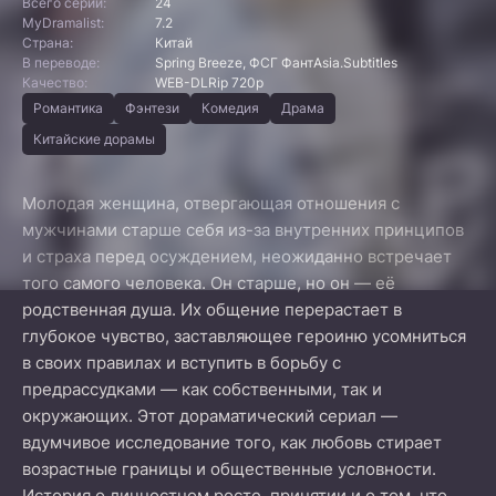
Всего серий:
24
MyDramalist:
7.2
Страна:
Китай
В переводе:
Spring Breeze, ФСГ ФантAsia.Subtitles
Качество:
WEB-DLRip 720p
Романтика
Фэнтези
Комедия
Драма
Китайские дорамы
Молодая женщина, отвергающая отношения с
мужчинами старше себя из-за внутренних принципов
и страха перед осуждением, неожиданно встречает
того самого человека. Он старше, но он — её
родственная душа. Их общение перерастает в
глубокое чувство, заставляющее героиню усомниться
в своих правилах и вступить в борьбу с
предрассудками — как собственными, так и
окружающих. Этот дораматический сериал —
вдумчивое исследование того, как любовь стирает
возрастные границы и общественные условности.
История о личностном росте, принятии и о том, что