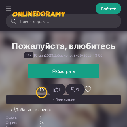
Войти
Пожалуйста, влюбитесь
10 мин
2023
Добавлено: 3-09-2025, 13:00
16+
Смотреть
10
1
0
Поделиться
Добавить в список
Сезон:
1
Серия:
24