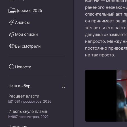
Ван Ни — молодая в
раненого незнакомц
Дорамы 2025
спасительный акт п
он принимает решен
Анонсы
желает, и его наст
Мои списки
девушка оказываетс
непросто. Между н
Вы смотрели
постоянно приводят
не так просто.
Новости
Наш выбор
Расцвет власти
1 081 просмотров, 2026
И вспыхнуло пламя
867 просмотров, 202?
Цветение