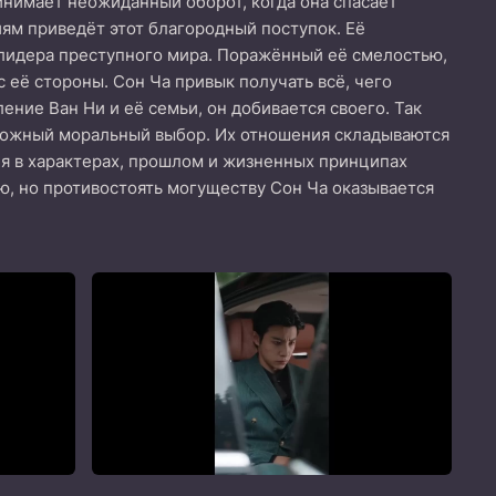
инимает неожиданный оборот, когда она спасает
иям приведёт этот благородный поступок. Её
 лидера преступного мира. Поражённый её смелостью,
 её стороны. Сон Ча привык получать всё, чего
ение Ван Ни и её семьи, он добивается своего. Так
сложный моральный выбор. Их отношения складываются
я в характерах, прошлом и жизненных принципах
ю, но противостоять могуществу Сон Ча оказывается