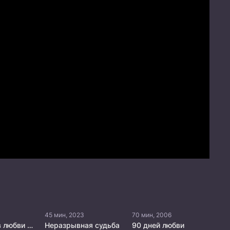
45 мин, 2023
70 мин, 2006
Признание в любви сквозь время
Неразрывная судьба
90 дней любви