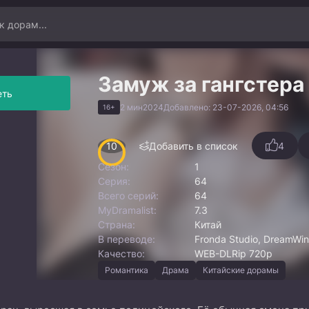
Замуж за гангстера
еть
2 мин
2024
Добавлено: 23-07-2026, 04:56
16+
10
Добавить в список
4
Сезон:
1
Серия:
64
Всего серий:
64
MyDramalist:
7.3
Страна:
Китай
В переводе:
Fronda Studio, DreamWi
Качество:
WEB-DLRip 720p
Романтика
Драма
Китайские дорамы