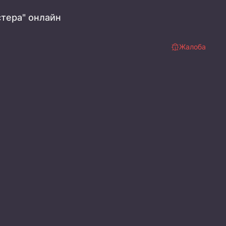
стера" онлайн
Жалоба