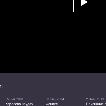
т:
65 мин, 2010
60 мин, 2004
29 мин, 2019
Королева неудач
Феникс