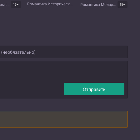
Романтика Исторический Китайские дорамы
Романтика Музыка Китайские дорамы
Романтика Мелодрама Драма Корейские дорамы
16+
15+
Отправить