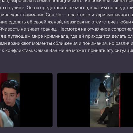
рач, выросшая в семье полицейского. Её обычная смена пр
а на улице. Она и представить не могла, к каким последств
ривлекает внимание Сон Ча — властного и харизматичного
ие сделать её своей женой, невзирая на отсутствие любви с
ойчивость не знает границ. Несмотря на отчаянное сопротивл
я в пугающем мире криминала, где ей приходится делать 
ими возникают моменты сближения и понимания, но различи
 к конфликтам. Семья Ван Ни не может принять эту ситуаци