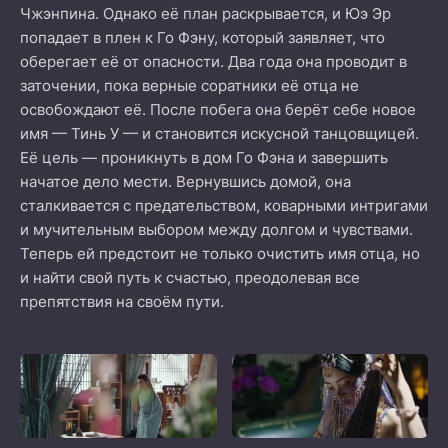
Чжэнпина. Однако её план раскрывается, и Юэ Эр
попадает в плен к Го Фэну, который заявляет, что
оберегает её от опасности. Два года она проводит в
заточении, пока верные соратники её отца не
освобождают её. После побега она берёт себе новое
имя — Тинь У — и становится искусной танцовщицей.
Её цель — проникнуть в дом Го Фэна и завершить
начатое дело мести. Вернувшись домой, она
сталкивается с предательством, коварными интригами
и мучительным выбором между долгом и чувствами.
Теперь ей предстоит не только очистить имя отца, но
и найти свой путь к счастью, преодолевая все
препятствия на своём пути.