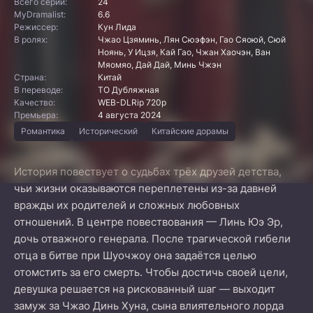
Всего серий:
24
MyDramalist:
6.6
Режиссер:
Кун Лида
В ролях:
Чжао Цзяминь, Лян Сюэфэн, Гао Сяоюй, Сюй
Ноянь, У Ицзя, Кай Гао, Чжан Хаочэн, Ван
Мяомяо, Дай Дай, Минь Чжэн
Страна:
Китай
В переводе:
ТО Дубляжная
Качество:
WEB-DLRip 720p
Премьера:
4 августа 2024
Романтика
Исторический
Китайские дорамы
История повествует о судьбах трёх друзей детства,
чьи жизни оказываются переплетены из-за давней
вражды их родителей и сложных любовных
отношений. В центре повествования — Линь Юэ Эр,
дочь отважного генерала. После трагической гибели
отца в битве при Шуочжоу она задаётся целью
отомстить за его смерть. Чтобы достичь своей цели,
девушка решается на рискованный шаг — выходит
замуж за Чжао Динь Хуна, сына влиятельного лорда