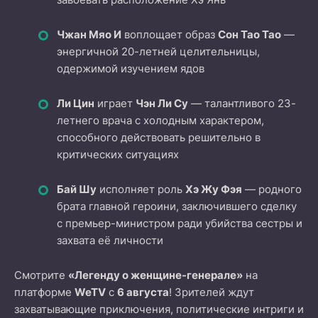
Чжан Мяо И
воплощает образ
Сон Тао Тао
—
энергичной 20-летней целительницы,
одержимой изучением ядов
Ли Цин
играет
Чэн Ли Су
— талантливого 23-
летнего врача с холодным характером,
способного действовать решительно в
критических ситуациях
Бай Шу
исполняет роль
Хэ Жу Фэя
— родного
брата главной героини, заключившего сделку
с премьер-министром ради убийства сестры и
захвата её личности
Смотрите
«Легенду о женщине-генерале»
на
платформе
WeTV
с
6 августа
! Зрителей ждут
захватывающие приключения, политические интриги и