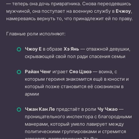
— теперь она дочь привратника. Снова переодевшись
мужчиной, она поступает на военную службу в
Ечжоу
,
намереваясь вернуть то, что принадлежит ей по праву.
Главные роли исполняют:
Чжоу Е
в образе
Хэ Янь
— отважной девушки,
скрывающей свой пол ради спасения семьи
Райан Ченг
играет
Сяо Цзюэ
— воина, с
которым героиня знакомится ещё в юности и
который позже становится её союзником в
армии
Чжан Кан Ле
предстаёт в роли
Чу Чжао
—
проницательного инспектора с благородными
манерами, который умело лавирует между
политическими группировками и стремится
завоевать расположение Хэ Янь