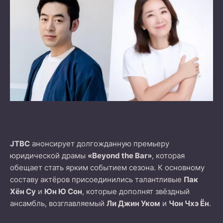
JTBC
анонсирует долгожданную премьеру
юридической драмы
«Beyond the Bar»
, которая
обещает стать ярким событием сезона. К основному
составу актёров присоединились талантливые
Пак
Хён Су
и
Юн Ю Сон
, которые дополнят звёздный
ансамбль, возглавляемый
Ли Джин Уком
и
Чон Чхэ Ён
.