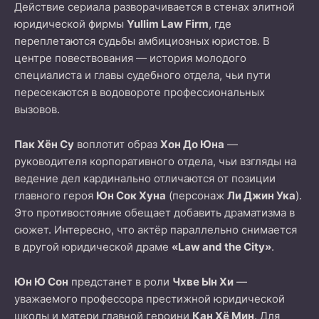
Действие сериала разворачивается в стенах элитной
юридической фирмы
Yullim Law Firm
, где
переплетаются судьбы амбициозных юристов. В
центре повествования — история молодого
специалиста и главы судебного отдела, чьи пути
пересекаются в водовороте профессиональных
вызовов.
Пак Хён Су
воплотит образ
Хон До Юна
—
руководителя корпоративного отдела, чьи взгляды на
ведение дел кардинально отличаются от позиции
главного героя
Юн Сок Хуна
(персонаж
Ли Джин Ука
).
Это противостояние обещает добавить драматизма в
сюжет. Интересно, что актёр параллельно снимается
в другой юридической драме
«Law and the City»
.
Юн Ю Сон
предстанет в роли
Чхве Ын Хи
—
уважаемого профессора престижной юридической
школы и матери главной героини
Кан Хё Мин
. Для