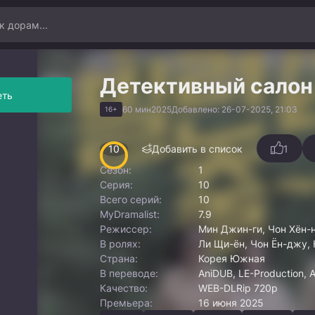
Детективный салон
еть
60 мин
2025
Добавлено: 26-07-2025, 21:03
16+
10
Добавить в список
1
Сезон:
1
Серия:
10
Всего серий:
10
MyDramalist:
7.9
Режиссер:
Мин Джин-ги, Чон Хён-
В ролях:
Ли Щи-ён, Чон Ён-джу, 
Страна:
Корея Южная
В переводе:
AniDUB, LE-Production, 
Качество:
WEB-DLRip 720p
Премьера:
16 июня 2025