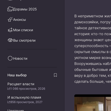
Дорамы 2025
В неприметном жил
Анонсы
домохозяйки, погру
тайное детективное
Мои списки
история: кто-то по
женщины знают цену
Вы смотрели
суперспособность —
скрытые смыслы в с
уютном мирке возн
Новости
Вооружившись наблю
обычные бытовые ис
Наш выбор
веру в добро тем, 
сделать больше, ч
Расцвет власти
1 066 просмотров, 2026
И вспыхнуло пламя
856 просмотров, 202?
Цветение