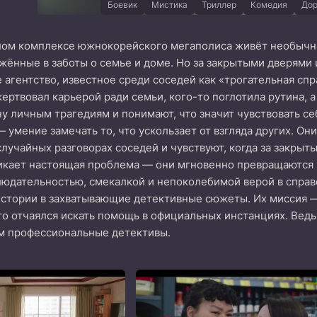
Боевик
Мистика
Триллер
Комедия
Дор
ом комплексе южнокорейского мегаполиса живёт необычна
жённые в заботы о семье и доме. Но за закрытыми дверями 
 агентство, известное среди соседей как «трогательная спр
жертвовал карьерой ради семьи, кого-то поглотила рутина, а
 личным трагедиям и понимают, что значит чувствовать се
 умение замечать то, что ускользает от взгляда других. Он
лучайных разговорах соседей и чувствуют, когда за закрыты
икает настоящая проблема — они мгновенно превращаются 
дательностью, смекалкой и непоколебимой верой в справе
тории в захватывающие детективные сюжеты. Их миссия — н
кто отчаялся искать помощь в официальных инстанциях. Ве
ем профессиональные детективы.