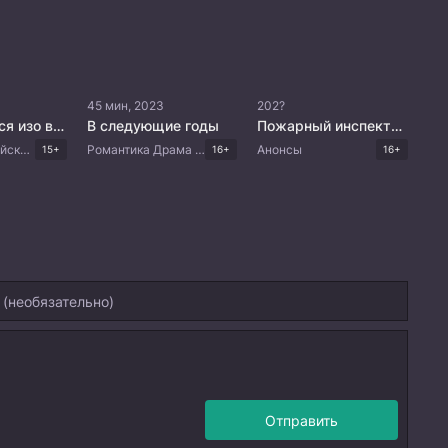
45 мин, 2023
202?
Я не старался изо всех сил
В следующие годы
Пожарный инспектор
Комедия Корейские дорамы
Романтика Драма Китайские дорамы
Анонсы
15+
16+
16+
Отправить