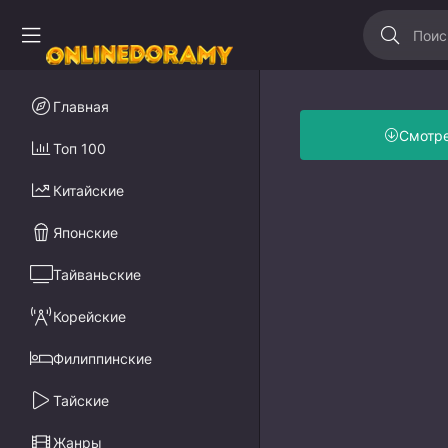
Главная
Смотр
Топ 100
Китайские
Японские
Тайваньские
Корейские
Филиппинские
Тайские
Жанры