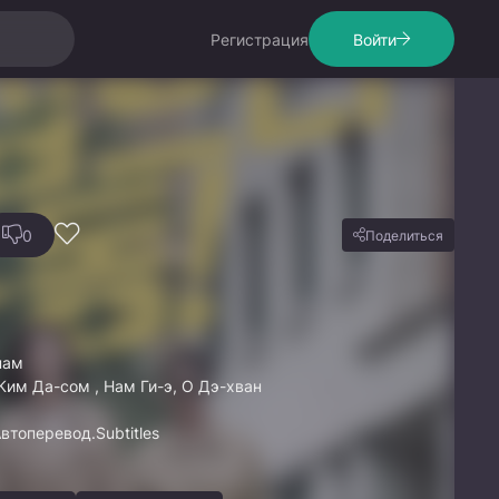
Регистрация
Войти
0
Поделиться
нам
Ким Да-сом , Нам Ги-э, О Дэ-хван
Автоперевод.Subtitles