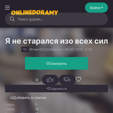
Войти
Я не старался изо всех сил
60 мин
2022
Добавлено: 24-02-2025, 21:06
15+
Смотреть
0
0
0
Поделиться
Добавить в список
Сезон:
1
Серия:
12