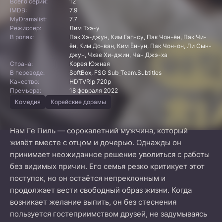
Всего серий:
12
IMDB:
7.9
MyDramalist:
7.7
Режиссер:
Лим Тхэ-у
В ролях:
Пак Хэ-джун, Ким Гап-су, Пак Чон-ён, Пак Чи-
ён, Ким До-ван, Ким Ён-ун, Пак Чон-он, Ли Сын-
джун, Чхве Хи-джин, Чан Джэ-ха
Страна:
Корея Южная
В переводе:
SoftBox, FSG Sub_Team.Subtitles
Качество:
HDTVRip 720p
Премьера:
18 февраля 2022
Комедия
Корейские дорамы
Нам Ге Пиль — сорокалетний мужчина, который
живёт вместе с отцом и дочерью. Однажды он
принимает неожиданное решение уволиться с работы
без видимых причин. Его семья резко критикует этот
поступок, но он остаётся непреклонным и
продолжает вести свободный образ жизни. Когда
возникает желание выпить, он без стеснения
пользуется гостеприимством друзей, не задумываясь