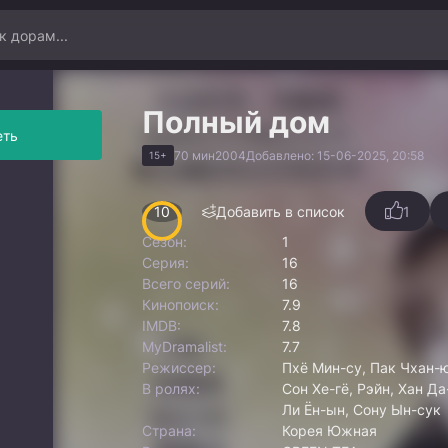
Полный дом
еть
70 мин
2004
Добавлено: 15-06-2025, 20:58
15+
10
Добавить в список
1
Сезон:
1
Серия:
16
Всего серий:
16
Кинопоиск:
7.9
IMDB:
7.8
MyDramalist:
7.7
Режиссер:
Пхё Мин-су, Пак Чхан-
В ролях:
Сон Хе-гё, Рэйн, Хан Д
Ли Ён-ын, Сону Ын-сук
Страна:
Корея Южная