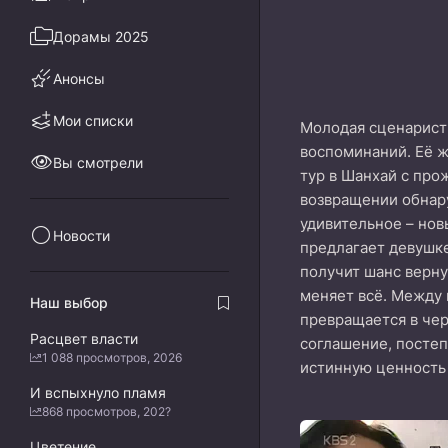
Дорамы 2025
Анонсы
Мои списки
Молодая сценарист
воспоминаний. Её ж
Вы смотрели
тур в Шанхай с про
возвращении обнару
удивительное – нов
Новости
предлагает девушке
получит шанс верну
меняет всё. Между 
Наш выбор
превращается в чер
Расцвет власти
соглашение, постеп
1 088 просмотров, 2026
истинную ценность
И вспыхнуло пламя
868 просмотров, 202?
Цветение