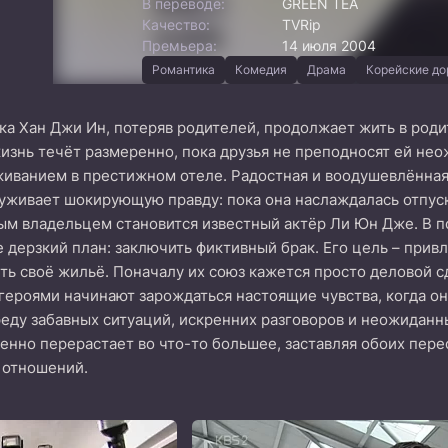
В переводе:
GREEN TEA
Качество:
TVRip
Премьера:
14 июля 2004
Романтика
Комедия
Драма
Корейские д
ка Хан Джи Ин, потеряв родителей, продолжает жить в род
изнь течёт размеренно, пока друзья не преподносят ей не
живанием в престижном отеле. Радостная и воодушевлённая,
живает шокирующую правду: пока она наслаждалась отпуско
ым владельцем становится известный актёр Ли Юн Дже. В 
 дерзкий план: заключить фиктивный брак. Его цель – при
ть своё жильё. Поначалу их союз кажется просто деловой 
героями начинают зарождаться настоящие чувства, когда он
еду забавных ситуаций, искренних разговоров и неожиданны
енно перерастает во что-то большее, заставляя обоих пер
 отношений.