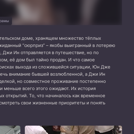
орамы
ительском доме, хранящем множество тёплых
ожиданный “сюрприз” – якобы выигранный в лотерею
 Джи Ин отправляется в путешествие, но по
м, её дом был тайно продан. И что самое
поисках выхода из сложившейся ситуации, Юн Дже
влечь внимание бывшей возлюбленной, а Джи Ин
сделкой, но совместное проживание постепенно
и меньше всего этого ожидают. Их история
х открытий. То, что начиналось как временное
есмотреть свои жизненные приоритеты и понять