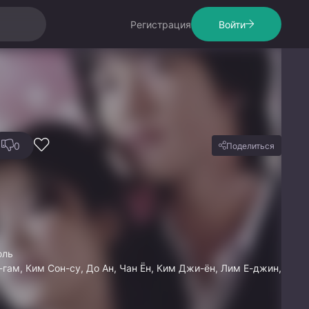
Регистрация
Войти
0
Поделиться
юль
а-гам, Ким Сон-су, До Ан, Чан Ён, Ким Джи-ён, Лим Е-джин,