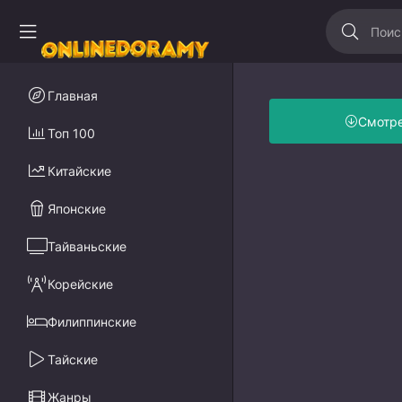
Главная
Смотр
Топ 100
Китайские
Японские
Тайваньские
Корейские
Филиппинские
Тайские
Жанры