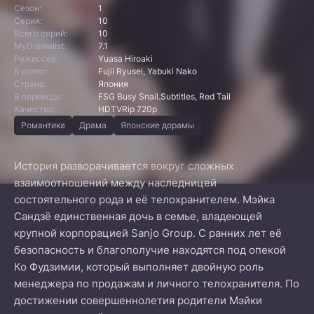
Сезон:
1
Серия:
10
Всего серий:
10
MyDramalist:
7.1
Режиссер:
Yuasa Hiroaki
В ролях:
Fujii Ryusei, Yabuki Nako
Страна:
Япония
В переводе:
FSG Busy Snail.Subtitles, Red Tail
Качество:
HDTVRip 720p
Романтика
Драма
Японские дорамы
История разворачивается вокруг сложных
взаимоотношений между наследницей
состоятельного рода и её телохранителем. Мэйка
Сандзё единственная дочь в семье, владеющей
крупной корпорацией Sanjo Group. С ранних лет её
безопасность и благополучие находятся под опекой
Ко Фудзимии, который выполняет двойную роль
менеджера по продажам и личного телохранителя. По
достижении совершеннолетия родители Мэйки