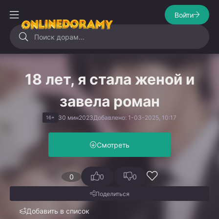
Войти
18 лет, я стала женой и
завела роман
30 мин
2023
Добавлено: 1-03-2025, 10:17
16+
Смотреть
0
0
0
Поделиться
Добавить в список