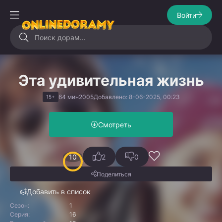
Войти
Эта удивительная жизнь
64 мин
2005
Добавлено: 8-06-2025, 00:23
15+
Смотреть
10
2
0
Поделиться
Добавить в список
Сезон:
1
Серия:
16