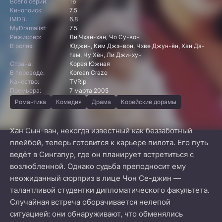
Всего серий:
16
Кинопоиск:
7.5
IMDB:
6.8
MyDramalist:
7.5
Режиссер:
Ли Чхан-хан, Чо Су-вон
В ролях:
Юджин, Ким Джэ-вон, Чхве Джун-ён, Хан Да-
гам, Чу Хён, Ли Джи-хун
Страна:
Корея Южная
В переводе:
Korean Craze
Качество:
TVRip
Премьера:
7 марта 2005
Романтика
Комедия
Драма
Корейские дорамы
Хан Сын-ван, некогда известный как беззаботный
плейбой, теперь готовится к карьере пилота. Его путь
ведёт в Сингапур, где он планирует встретиться с
возлюбленной. Однако судьба преподносит ему
неожиданный сюрприз в лице Чон Се-джин —
талантливой студентки дипломатического факультета.
Случайная встреча оборачивается нелепой
ситуацией: они обнаруживают, что обменялись