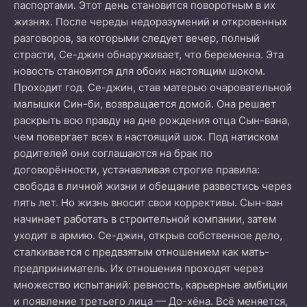
паспортами. Этот день становится поворотным в их
жизнях. После череды недоразумений и откровенных
разговоров, за которыми следует вечер, полный
страсти, Се-джин обнаруживает, что беременна. Эта
новость становится для обоих настоящим шоком.
Проходит год. Се-джин, став матерью очаровательной
малышки Син-би, возвращается домой. Она решает
раскрыть всю правду на дне рождения отца Сын-вана,
чем повергает всех в настоящий шок. Под натиском
родителей они соглашаются на брак по
договорённости, устанавливая строгие правила:
свобода в личной жизни и обещание развестись через
пять лет. Но жизнь вносит свои коррективы. Сын-ван
начинает работать в строительной компании, затем
уходит в армию. Се-джин, открыв собственное дело,
сталкивается с предвзятым отношением как мать-
предприниматель. Их отношения проходят через
множество испытаний: ревность, карьерные амбиции
и появление третьего лица — До-хёна. Всё меняется,