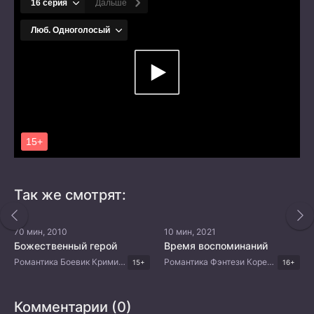
Так же смотрят:
70 мин, 2010
10 мин, 2021
Божественный герой
Время воспоминаний
Романтика Боевик Криминал Приключения Корейские дорамы
Романтика Фэнтези Корейские дорамы
15+
16+
Комментарии (0)