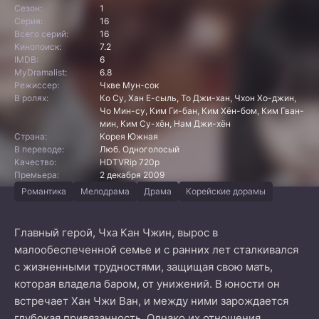
Сезон:
1
Серия:
16
Всего серий:
16
Кинопоиск:
7.2
IMDB:
6
MyDramalist:
6.8
Режиссер:
Чхве Мун-сок
В ролях:
Ко Су, Хан Е-сыль, То Джи-хан, Чхон Хо-джин,
Чо Мин-су, Ким Ги-бан, Ким Хён-бом, Ким Гван-
мин, Ким Су-хён, Нам Джи-хён
Страна:
Корея Южная
В переводе:
Люб. Одноголосый
Качество:
HDTVRip 720p
Премьера:
2 декабря 2009
Романтика
Мелодрама
Драма
Корейские дорамы
Главный герой, Чха Кан Чжин, вырос в
малообеспеченной семье и с ранних лет сталкивался
с жизненными трудностями, защищая свою мать,
которая владела баром, от унижений. В юности он
встречает Хан Чжи Ван, и между ними зарождается
глубокая привязанность. Однако их отношения