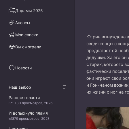
Дорамы 2025
Анонсы
Мои списки
Ю-рин вынуждена ве
сводя концы с конц
Вы смотрели
предлагает ей необ
дедушки. За это он
Старик, которого в
Новости
фактически поселит
они играют свои ро
и Гон-чаном возник
Наш выбор
их жизни с ног на г
Расцвет власти
1 130 просмотров, 2026
И вспыхнуло пламя
879 просмотров, 202?
Цветение