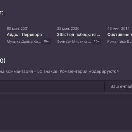
т:
60 мин, 2021
35 мин, 2020
45 мин, 2014
Айдол: Переворот
365: Год победы над судьбой
Фиктивная 
амы
Музыка Драма Корейские дорамы
Фэнтези Мистика Триллер Драма Корейские дорамы
15+
15+
0)
на комментария - 50 знаков. Комментарии модерируются