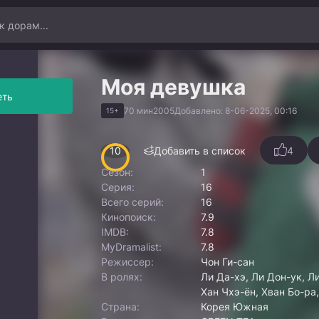
Моя девушка
еть
70 мин
2005
Добавлено: 8-06-2025, 00:16
15+
10
Добавить в список
4
Сезон:
1
Серия:
16
Всего серий:
16
Кинопоиск:
7.9
IMDB:
7.8
MyDramalist:
7.8
Режиссер:
Чон Ги-сан
В ролях:
Ли Да-хэ, Ли Дон-ук, Л
Хан Чхэ-ён, Хван Бо-ра,
Страна:
Корея Южная