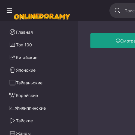
Главная
Смотр
Топ 100
Китайские
Японские
Тайваньские
Корейские
Филиппинские
Тайские
Жанры