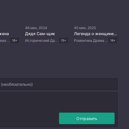
46 мин, 2024
45 мин, 2025
жена
Дядя Сам-щик
Легенда о женщине-генерале
Романтика Драма Тайские дорамы
Исторический Драма Корейские дорамы
Романтика Драма Боевые искусства Китайские дорамы Дорамы 2025
16+
15+
16+
Отправить