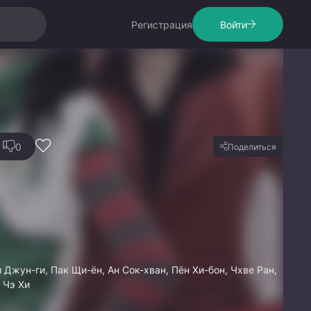
Регистрация
Войти
0
Поделиться
и Джун-ги, Пак Щи-ён, Ан Сок-хван, Пён Хи-бон, Чхве Ран,
 Чэ Хи