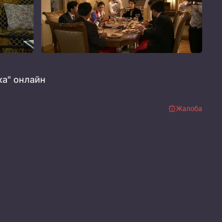
а" онлайн
Жалоба