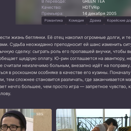
В переводе:
GREEN TEA
Качество:
HDTVRip
Премьера:
14 декабря 2005
Романтика
Комедия
Драма
Корейские д
сти жизнь беглянки. Её отец накопил огромные долги, и те
ами. Судьба неожиданно преподносит ей шанс изменить сит
ычную сделку: сыграть роль его пропавшей внучки, чтобы
 обещает щедрую оплату. Ю-рин соглашается на авантюру, не
се считали неизлечимо больным, внезапно идёт на поправку.
ься в роскошном особняке в качестве его кузины. Поначал
ли, тем сложнее становится различать, где заканчивается 
ает нечто большее, чем просто игра — запретное чувство, 
олову.