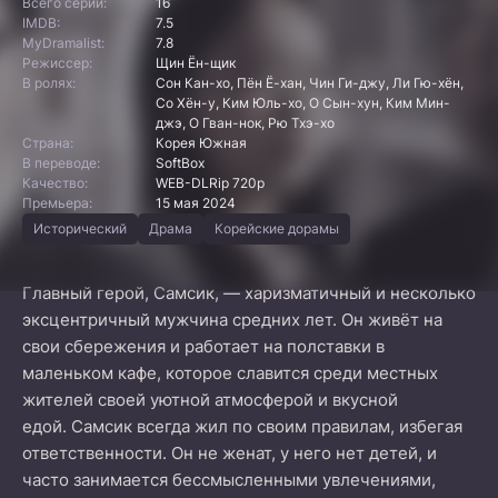
Всего серий:
16
IMDB:
7.5
MyDramalist:
7.8
Режиссер:
Щин Ён-щик
В ролях:
Сон Кан-хо, Пён Ё-хан, Чин Ги-джу, Ли Гю-хён,
Со Хён-у, Ким Юль-хо, О Сын-хун, Ким Мин-
джэ, О Гван-нок, Рю Тхэ-хо
Страна:
Корея Южная
В переводе:
SoftBox
Качество:
WEB-DLRip 720p
Премьера:
15 мая 2024
Исторический
Драма
Корейские дорамы
Главный герой, Самсик, — харизматичный и несколько
эксцентричный мужчина средних лет. Он живёт на
свои сбережения и работает на полставки в
маленьком кафе, которое славится среди местных
жителей своей уютной атмосферой и вкусной
едой. Самсик всегда жил по своим правилам, избегая
ответственности. Он не женат, у него нет детей, и
часто занимается бессмысленными увлечениями,