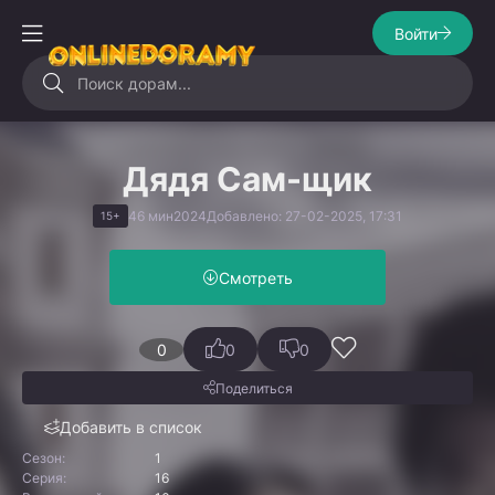
Войти
Дядя Сам-щик
46 мин
2024
Добавлено: 27-02-2025, 17:31
15+
Смотреть
0
0
0
Поделиться
Добавить в список
Сезон:
1
Серия:
16