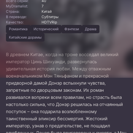
Всего серий:
40
MyDramalist:
7
Страна:
Китай
В переводе:
Субтитры
Качество:
HDTVRip
Романтика
Исторический
Фэнтези
Драма
Китайские дорамы
В древнем Китае, когда на троне восседал великий
император Цинь Шихуанди, развернулась
удивительная история любви. Между отважным
военачальником Мэн Тяньфаном и прекрасной
придворной дамой Донэр вспыхнули чувства,
запретные по дворцовым законам. Их роман
развивался вопреки всем правилам, но страсть была
настолько сильна, что Донэр решилась на отчаянный
поступок – она подарила возлюбленному
таинственный эликсир бессмертия. Жестокий
император, узнав о предательстве, не пощадил
влюбленных. Донэр была приговорена к смерти, а Мэн