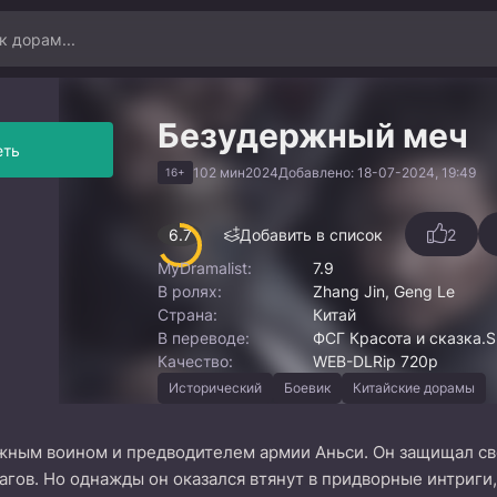
Безудержный меч
еть
102 мин
2024
Добавлено: 18-07-2024, 19:49
16+
6.7
Добавить в список
2
MyDramalist:
7.9
В ролях:
Zhang Jin, Geng Le
Страна:
Китай
В переводе:
ФСГ Красота и сказка.Su
Качество:
WEB-DLRip 720p
Исторический
Боевик
Китайские дорамы
жным воином и предводителем армии Аньси. Он защищал св
гов. Но однажды он оказался втянут в придворные интриги,