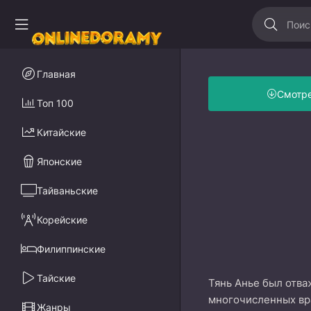
Главная
Смотр
Топ 100
Китайские
Японские
Тайваньские
Корейские
Филиппинские
Тайские
Тянь Анье был отва
многочисленных вра
Жанры