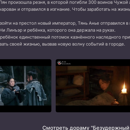
 Лян произошла резня, в которой погибли 300 воинов Чужой 
чарован и отправился в изгнание. Чтобы заработать на жизнь
зойти на престол новый император, Тянь Анье отправился в 
и Линъэр и ребёнка, которого она держала на руках.
т ребёнок единственный потомок казнённого наследного прин
ать своей жизнью, вызвав новую волну событий в городе.
Смотреть дораму "Безудержный 