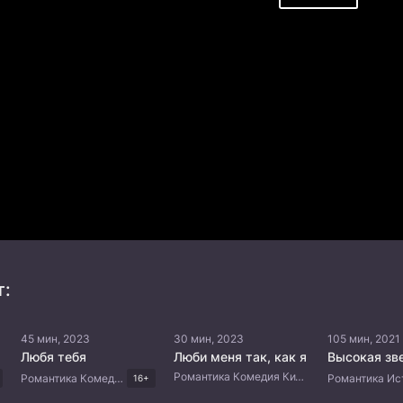
т:
45 мин, 2023
30 мин, 2023
105 мин, 2021
Любя тебя
Люби меня так, как я
Высокая зв
Романтика Комедия Китайские дорамы
Романтика Комедия Драма Китайские дорамы
16+