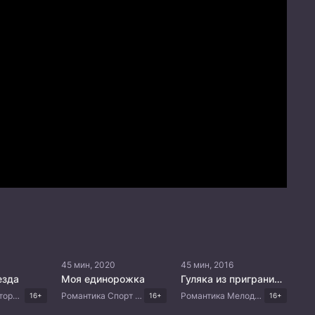
45 мин, 2020
45 мин, 2016
езда
Моя единорожка
Гуляка из приграничного города
Романтика Исторический Комедия Драма Китайские дорамы
Романтика Спорт Комедия Китайские дорамы
Романтика Мелодрама Драма Боевые искусства Китайские дорамы
16+
16+
16+