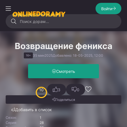
Войти
Возвращение феникса
35 мин
2025
Добавлено: 18-05-2025, 12:00
16+
Смотреть
10
3
0
Поделиться
Добавить в список
Сезон:
1
Серия:
28