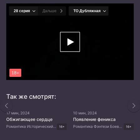
Так же смотрят:
17 мин, 2024
10 мин, 2024
Обжигающее сердце
Появление феникса
Романтика Исторический Китайские дорамы
Романтика Фэнтези Боевые искусства Китайские дорамы
16+
16+