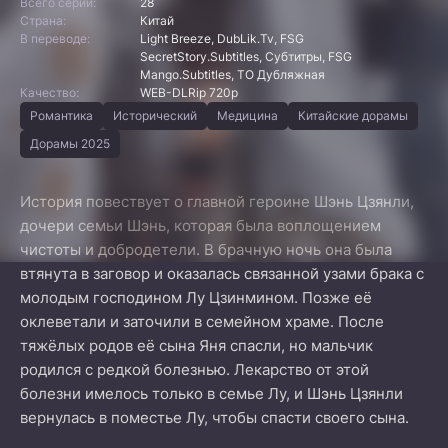
Всего серий:
28
Страна:
Китай
В переводе:
Light Breeze, DubLik.Tv, FSG
SecretStory.Subtitles, Субтитры, FSG
Mango.Subtitles, ТО Дубляжная
Качество:
WEB-DLRip 720p
Романтика
Исторический
Медицина
Китайские дорамы
Дорамы 2025
История повествует о главной героине Шэнь Цзянли,
дочери семьи Шэнь, которая была воплощением
чистоты и добродетели. В брачную ночь она была
втянута в заговор и оказалась связанной узами брака с
молодым господином Лу Цзинмином. Позже её
оклеветали и заточили в семейном храме. После
тяжёлых родов её сына Яня спасли, но мальчик
родился с редкой болезнью. Лекарство от этой
болезни имелось только в семье Лу, и Шэнь Цзянли
вернулась в поместье Лу, чтобы спасти своего сына.