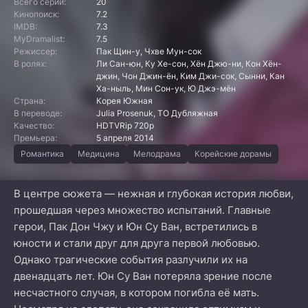
Всего серий:
20
Кинопоиск:
7.2
IMDB:
7.3
MyDramalist:
7.5
Режиссер:
Пак Щин-у, Чхве Мун-сок
В ролях:
Ли Сан-юн, Ку Хе-сон, Хён Джю-ни, Кон Хён-
джин, Чон Джин-ён, Ким Джи-сок, Сынни, Кан
Ха-ныль, Мин Сон-ук, Ю Джэ-мён
Страна:
Корея Южная
В переводе:
Julia Prosenuk, ТО Дубляжная
Качество:
HDTVRip 720p
Премьера:
5 апреля 2014
Романтика
Медицина
Мелодрама
Корейские дорамы
В центре сюжета — нежная и глубокая история любви,
прошедшая через множество испытаний. Главные
герои, Пак Дон Чжу и Юн Су Ван, встретились в
юности и стали друг для друга первой любовью.
Однако трагические события разлучили их на
двенадцать лет. Юн Су Ван потеряла зрение после
несчастного случая, в котором погибла её мать.