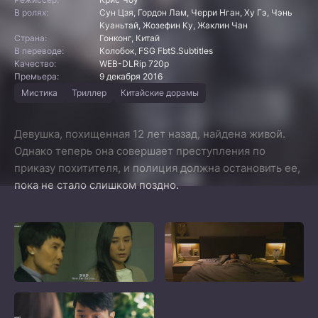
В ролях:
Сун Цзя, Гордон Лам, Черри Нган, Ху Гэ, Чэнь
Куаньтай, Жозефин Ку, Жаклин Чан
Страна:
Гонконг, Китай
В переводе:
Колобок, FSG FbtS.Subtitles
Качество:
WEB-DLRip 720p
Премьера:
9 декабря 2016
Мистика
Триллер
Китайские дорамы
Девушка, похищенная 12 лет назад, найдена живой.
Однако теперь она совершает преступления по
приказу похитителя, и полиция должна остановить ее,
пока не стало слишком поздно.