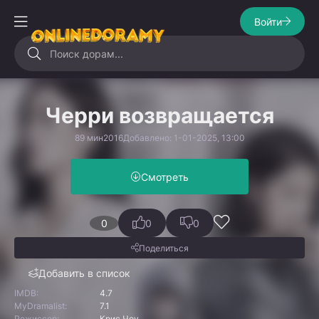
Войти
Черри возвращается
89 мин
2016
Добавлено: 1-01-2025, 13:00
Смотреть
0
0
0
Поделиться
Добавить в список
IMDB:
4.7
MyDramalist:
7.1
Режиссер:
Крис Чоу