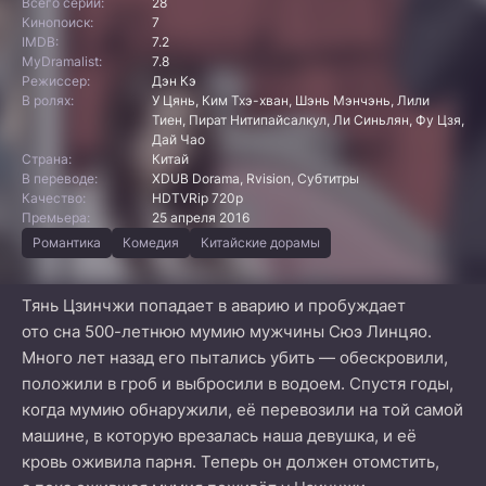
Всего серий:
28
Кинопоиск:
7
IMDB:
7.2
MyDramalist:
7.8
Режиссер:
Дэн Кэ
В ролях:
У Цянь, Ким Тхэ-хван, Шэнь Мэнчэнь, Лили
Тиен, Пират Нитипайсалкул, Ли Синьлян, Фу Цзя,
Дай Чао
Страна:
Китай
В переводе:
XDUB Dorama, Rvision, Субтитры
Качество:
HDTVRip 720p
Премьера:
25 апреля 2016
Романтика
Комедия
Китайские дорамы
Тянь Цзинчжи попадает в аварию и пробуждает
ото сна 500-летнюю мумию мужчины Сюэ Линцяо.
Много лет назад его пытались убить — обескровили,
положили в гроб и выбросили в водоем. Спустя годы,
когда мумию обнаружили, её перевозили на той самой
машине, в которую врезалась наша девушка, и её
кровь оживила парня. Теперь он должен отомстить,