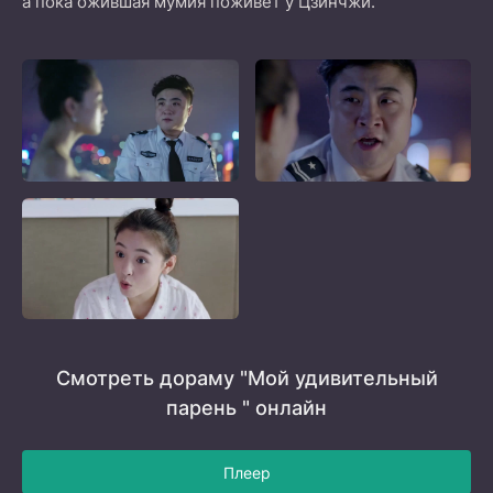
а пока ожившая мумия поживёт у Цзинчжи.
Смотреть дораму "Мой удивительный
парень " онлайн
Плеер