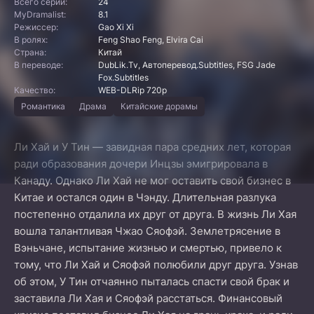
Всего серий:
24
MyDramalist:
8.1
Режиссер:
Gao Xi Xi
В ролях:
Feng Shao Feng, Elvira Cai
Страна:
Китай
В переводе:
DubLik.Tv, Автоперевод.Subtitles, FSG Jade
Fox.Subtitles
Качество:
WEB-DLRip 720p
Романтика
Драма
Китайские дорамы
Ли Хай и У Тин — завидная пара средних лет, которая
ради образования дочери Инцзы эмигрировала в
Канаду. Однако Ли Хай не мог оставить свой бизнес в
Китае и остался один в Чэнду. Длительная разлука
постепенно отдалила их друг от друга. В жизнь Ли Хая
вошла талантливая Чжао Сяофэй. Землетрясение в
Вэньчане, испытание жизнью и смертью, привело к
тому, что Ли Хай и Сяофэй полюбили друг друга. Узнав
об этом, У Тин отчаянно пыталась спасти свой брак и
заставила Ли Хая и Сяофэй расстаться. Финансовый