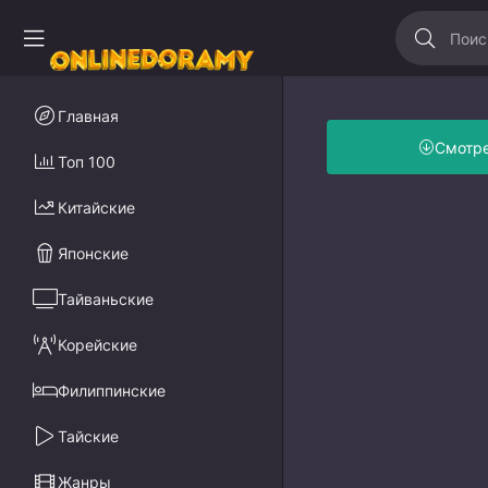
Главная
Смотр
Топ 100
Китайские
Японские
Тайваньские
Корейские
Филиппинские
Тайские
Жанры