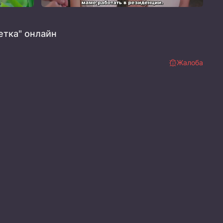
етка" онлайн
Жалоба