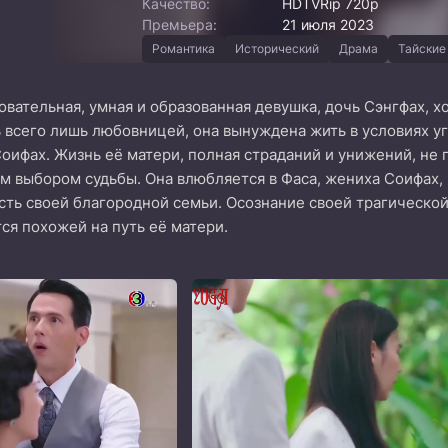
Качество:
HDTVRip 720p
Премьера:
21 июля 2023
Романтика
Исторический
Драма
Тайские
вательная, умная и образованная девушка, дочь Сэнгфах, 
ь всего лишь любовницей, она вынуждена жить в условиях у
Соифах. Жизнь её матери, полная страданий и унижений, не
м выбором судьбы. Она влюбляется в Фаса, жениха Соифах,
сть своей благородной семьи. Осознание своей трагической 
тся похожей на путь её матери.