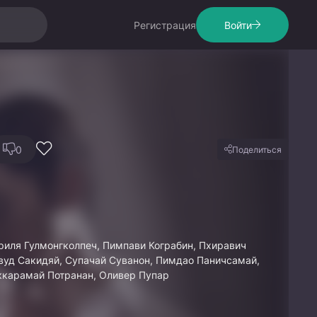
Регистрация
Войти
0
Поделиться
риля Гулмонгколпеч, Пимпави Кограбин, Пхиравич
авуд Сакидяй, Супачай Суванон, Пимдао Паничсамай,
ккарамай Потранан, Оливер Пупар