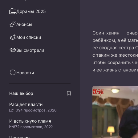
Дорамы 2025
Анонсы
Соинтханин — очаро
Мои списки
ребёнком, а её мат
её сводная сестра 
Вы смотрели
с таким же жестоки
чтобы сохранить че
и её жизнь станови
Новости
Наш выбор
Расцвет власти
1 094 просмотров, 2026
И вспыхнуло пламя
872 просмотров, 202?
Цветение