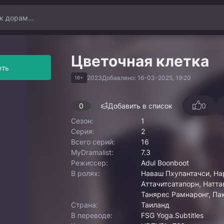
Цветочная клетка
еть
2023
Добавлено: 16-03-2025, 19:20
16+
0
Добавить в список
0
Сезон:
1
Серия:
2
Всего серий:
16
MyDramalist:
7.3
Режиссер:
Adul Boonboot
В ролях:
Наваш Пхупантачси, На
Аттачитсатапорн, Натт
Танярес Рамнаронг, Па
Страна:
Таиланд
В переводе:
FSG Yoga.Subtitles