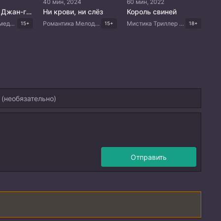
40 мин, 2024
60 мин, 2022
Потомки Тэ Джан-гым
Ни крови, ни слёз
Король свиней
Романтика Комедия Корейские дорамы
Романтика Мелодрама Драма Корейские дорамы
Мистика Триллер Драма Корейские дорамы
15+
15+
18+
Отправить