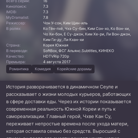
Всего серий:
16
Кинопоиск:
7.3
IMDB:
7.3
MyDramalist:
7.8
Режиссер:
Чон У-сон, Ким Щин-иль
В ролях:
Ко Гён-пхё, Чхэ Су-бин, Ким Сон-хо, Ко Вон-хи,
Чо Хи-бон, Е Су-джон, Ким Хе-ри, Ли Вон-джон,
Ким Ги-ду, Ли Кхан-хи
Страна:
Корея Южная
В переводе:
SoftBox, ФСГ Альянс.Subtitles, КИНЕКО
Качество:
HDTVRip 720p
Премьера:
4 августа 2017
Романтика
Комедия
Корейские дорамы
История разворачивается в динамичном Сеуле и
рассказывает о жизни молодых курьеров, работающих
в сфере доставки еды. Через их истории показывается
современная реальность Южной Кореи и путь к
самореализации. Главный герой, Чхве Кан Су,
переживает непростые времена после ухода матери,
которая оставила семью без средств. Выросший с