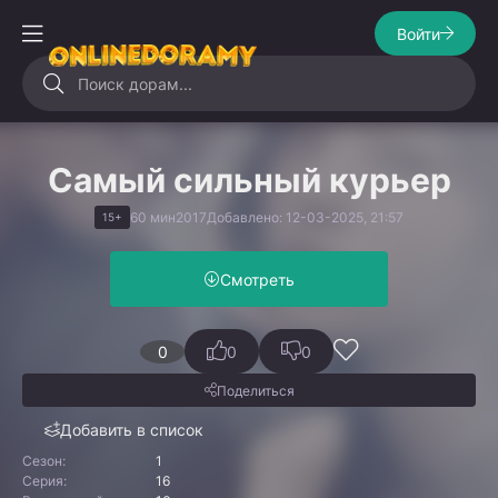
Войти
Самый сильный курьер
60 мин
2017
Добавлено: 12-03-2025, 21:57
15+
Смотреть
0
0
0
Поделиться
Добавить в список
Сезон:
1
Серия:
16