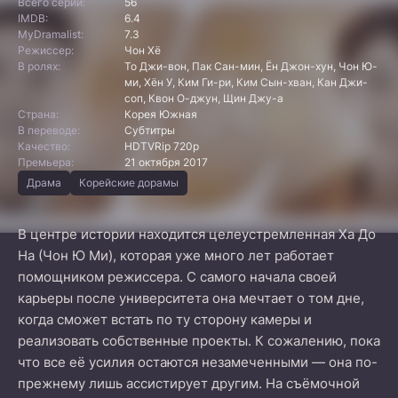
Всего серий:
56
IMDB:
6.4
MyDramalist:
7.3
Режиссер:
Чон Хё
В ролях:
То Джи-вон, Пак Сан-мин, Ён Джон-хун, Чон Ю-
ми, Хён У, Ким Ги-ри, Ким Сын-хван, Кан Джи-
соп, Квон О-джун, Щин Джу-а
Страна:
Корея Южная
В переводе:
Субтитры
Качество:
HDTVRip 720p
Премьера:
21 октября 2017
Драма
Корейские дорамы
В центре истории находится целеустремленная Ха До
На (Чон Ю Ми), которая уже много лет работает
помощником режиссера. С самого начала своей
карьеры после университета она мечтает о том дне,
когда сможет встать по ту сторону камеры и
реализовать собственные проекты. К сожалению, пока
что все её усилия остаются незамеченными — она по-
прежнему лишь ассистирует другим. На съёмочной