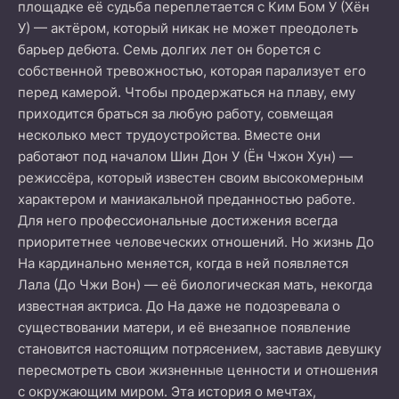
площадке её судьба переплетается с Ким Бом У (Хён
У) — актёром, который никак не может преодолеть
барьер дебюта. Семь долгих лет он борется с
собственной тревожностью, которая парализует его
перед камерой. Чтобы продержаться на плаву, ему
приходится браться за любую работу, совмещая
несколько мест трудоустройства. Вместе они
работают под началом Шин Дон У (Ён Чжон Хун) —
режиссёра, который известен своим высокомерным
характером и маниакальной преданностью работе.
Для него профессиональные достижения всегда
приоритетнее человеческих отношений. Но жизнь До
На кардинально меняется, когда в ней появляется
Лала (До Чжи Вон) — её биологическая мать, некогда
известная актриса. До На даже не подозревала о
существовании матери, и её внезапное появление
становится настоящим потрясением, заставив девушку
пересмотреть свои жизненные ценности и отношения
с окружающим миром. Эта история о мечтах,