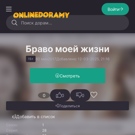
Войти
Браво моей жизни
60 мин
2017
Добавлено: 12-03-2025, 21:16
15+
Смотреть
0
0
0
Поделиться
Добавить в список
Сезон:
1
Серия:
28