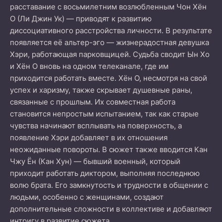
расставание с восьмилетним возлюбленным Чон Хён
О (Ли Джин Ук) — приводят к развитию
диссоциативного расстройства личности. В результате
появляется её альтер-эго — жизнерадостная девушка
Хэри, работающая парковщицей. Судьба сводит Ын Хо
и Хён О вновь на одном телеканале, где им
приходится работать вместе. Хён О, несмотря на свой
успех и харизму, также скрывает душевные раны,
связанные с прошлым. Их совместная работа
становится непростым испытанием, так как старые
чувства начинают всплывать на поверхность, а
появление Хэри добавляет в их отношения
неожиданные повороты. В сюжет также вводится Кан
Чжу Ён (Кан Хун) — бывший военный, который
приходит работать диктором, выполняя последнюю
волю брата. Его замкнутость и трудности в общении с
людьми, особенно с женщинами, создают
дополнительные сложности в коллективе и добавляют
интригу в развитие сюжета.