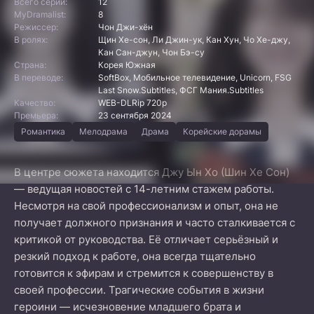
Всего серий:
12
MyDramalist:
8
Режиссер:
Чон Джи-хён
В ролях:
Щин Хе-сон, Ли Джин-ук, Кан Хун, Чо Хе-джу,
Кан Сан-джун, Чон Бэ-су
Страна:
Корея Южная
В переводе:
SoftBox, Мобильное телевидение, Unicorn, FSG
Last Snow.Subtitles, ФСГ Мания.Subtitles
Качество:
WEB-DLRip 720p
Премьера:
23 сентября 2024
Романтика
Мелодрама
Драма
Корейские дорамы
В центре сюжета находится Джу Ын Хо (Шин Хе Сон)
— ведущая новостей с 14-летним стажем работы.
Несмотря на свой профессионализм и опыт, она не
получает должного признания и часто сталкивается с
критикой от руководства. Её отличает серьёзный и
резкий подход к работе, она всегда тщательно
готовится к эфирам и стремится к совершенству в
своей профессии. Трагические события в жизни
героини — исчезновение младшего брата и