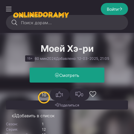
Войти
Моей Хэ-ри
60 мин
2024
Добавлено: 12-03-2025, 21:05
15+
Смотреть
10
1
0
Поделиться
Добавить в список
Сезон:
1
Серия:
12