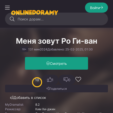
Войти
Меня зовут Ро Ги-ван
131 мин
2024
Добавлено: 25-02-2025, 01:30
18+
Смотреть
10
1
0
Поделиться
Добавить в список
MyDramalist:
8.2
Режиссер:
Ким Хи-джин