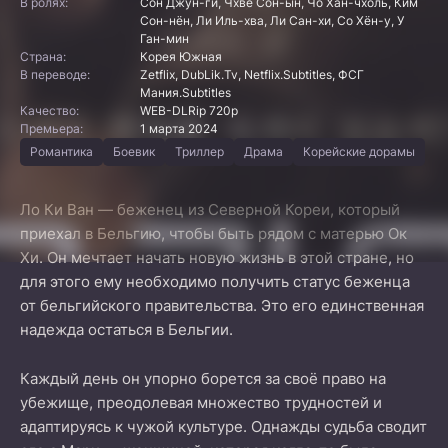
В ролях:
Сон Джун-ги, Чхве Сон-ын, Чо Хан-чхоль, Ким
Сон-нён, Ли Иль-хва, Ли Сан-хи, Со Хён-у, У
Ган-мин
Страна:
Корея Южная
В переводе:
Zetflix, DubLik.Tv, Netflix.Subtitles, ФСГ
Мания.Subtitles
Качество:
WEB-DLRip 720p
Премьера:
1 марта 2024
Романтика
Боевик
Триллер
Драма
Корейские дорамы
Ло Ки Ван — беженец из Северной Кореи, который
приехал в Бельгию, чтобы быть рядом с матерью Ок
Хи. Он мечтает начать новую жизнь в этой стране, но
для этого ему необходимо получить статус беженца
от бельгийского правительства. Это его единственная
надежда остаться в Бельгии.
Каждый день он упорно борется за своё право на
убежище, преодолевая множество трудностей и
адаптируясь к чужой культуре. Однажды судьба сводит