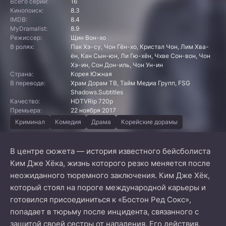
Всего серий:
16
Кинопоиск:
8.3
IMDB:
8.4
MyDramalist:
8.9
Режиссер:
Щин Вон-хо
В ролях:
Пак Хэ-су, Чон Гён-хо, Кристал Чон, Лим Хва-
ён, Кан Сын-юн, Ли Гю-хён, Чхве Сон-вон, Чон
Хэ-ин, Сон Дон-иль, Чон Ун-ин
Страна:
Корея Южная
В переводе:
Храм Дорам ТВ, Тайм Медиа Групп, FSG
Shadows.Subtitles
Качество:
HDTVRip 720p
Премьера:
22 ноября 2017
Криминал
Комедия
Драма
Корейские дорамы
В центре сюжета — история известного бейсболиста
Ким Дже Хёка, жизнь которого резко меняется после
неожиданного тюремного заключения. Ким Дже Хёк,
который стоял на пороге международной карьеры и
готовился присоединиться к «Бостон Ред Сокс»,
попадает в тюрьму после инцидента, связанного с
защитой своей сестры от нападения. Его действия,