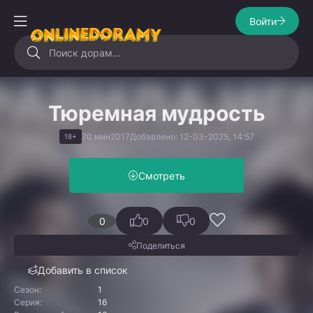
Войти
Тюремная мудрость
70 мин
2017
Добавлено: 12-03-2025, 14:57
18+
Смотреть
0
0
0
Поделиться
Добавить в список
Сезон:
1
Серия:
16