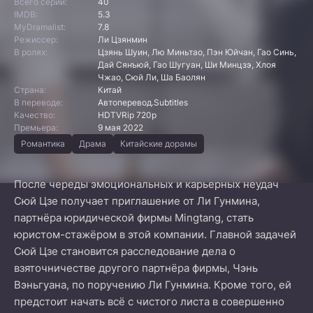
Всего серий:
40
IMDB:
5.3
MyDramalist:
7.8
Режиссер:
Ли Цзянмин
В ролях:
Цзянь Шуин, Лю Миньтао, Пэн Юйчан, Гао Синь,
Дай Сянъюй, Гао Шугуан, Ши Минцзэ, Хлоя
Чжао, Сюй Ли, Ша Баолян
Страна:
Китай
В переводе:
Автоперевод.Subtitles
Качество:
HDTVRip 720p
Премьера:
9 мая 2022
Романтика
Драма
Китайские дорамы
После череды эмоциональных и карьерных неудач
Сюй Цзе получает приглашение от Ли Гунмина,
партнёра юридической фирмы Mingtang, стать
юристом-стажёром в этой компании. Главной задачей
Сюй Цзе становится расследование дела о
взяточничестве другого партнёра фирмы, Чэнь
Вэньгуана, по поручению Ли Гунмина. Кроме того, ей
предстоит начать всё с чистого листа в совершенно