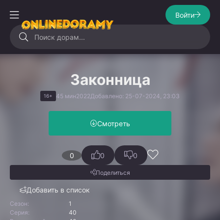
Войти
Законница
45 мин
2022
Добавлено: 25-07-2024, 23:03
16+
Смотреть
0
0
0
Поделиться
Добавить в список
Сезон:
1
Серия:
40