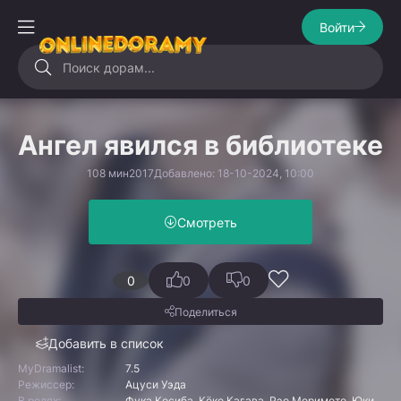
Войти
Ангел явился в библиотеке
108 мин
2017
Добавлено: 18-10-2024, 10:00
Смотреть
0
0
0
Поделиться
Добавить в список
MyDramalist:
7.5
Режиссер:
Ацуси Уэда
В ролях:
Фука Косиба, Кёко Кагава, Рэо Моримото, Юки