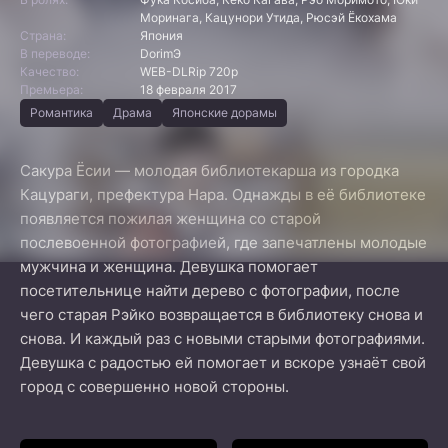
Моринага, Кацунори Утида, Рюсэй Ёкохама
Страна:
Япония
В переводе:
DorimЭ
Качество:
WEB-DLRip 720p
Премьера:
18 февраля 2017
Романтика
Драма
Японские дорамы
Сакура Ёсии — молодая библиотекарша из городка
Кацураги, префектура Нара. Однажды в её библиотеке
появляется пожилая женщина со старой
послевоенной фотографией, где запечатлены молодые
мужчина и женщина. Девушка помогает
посетительнице найти дерево с фотографии, после
чего старая Рэйко возвращается в библиотеку снова и
снова. И каждый раз с новыми старыми фотографиями.
Девушка с радостью ей помогает и вскоре узнаёт свой
город с совершенно новой стороны.