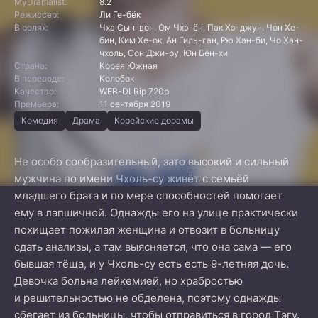
MyDramalist:
8.2
Режиссер:
Ли Ге-бёк
В ролях:
Чха Сын-вон, Ом Чхэ-ён, Пак Хэ-джун, Чон Хе-
бин, Ким Хе-ок, Ан Гиль-ган, Рю Хан-би, Чо Хан-
чхоль, Сон Джи-ру, Юн Бён-хи
Страна:
Корея Южная
В переводе:
Колобок
Качество:
WEB-DLRip 720p
Премьера:
11 сентября 2019
Комедия
Драма
Корейские дорамы
Не особо сообразительный, зато высокий и сильный
мужчина по имени Чхоль-су живёт с семьёй
младшего брата и по мере способностей помогает
ему в лапшичной. Однажды его на улице практически
похищает пожилая женщина и отвозит в больницу
сдать анализы, а там выясняется, что она сама — его
бывшая тёща, и у Чхоль-су есть есть 9-летняя дочь.
Девочка больна лейкемией, но храбростью
и решительностью не обделена, поэтому однажды
сбегает из больницы, чтобы отправиться в город Тэгу.