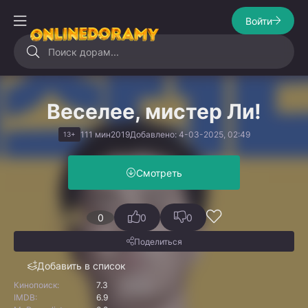
Войти
Веселее, мистер Ли!
111 мин
2019
Добавлено: 4-03-2025, 02:49
13+
Смотреть
0
0
0
Поделиться
Добавить в список
Кинопоиск:
7.3
IMDB:
6.9