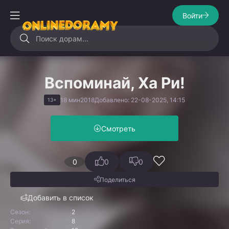
Войти
Вспоминай, Ха Ри!
18 мин
2018
Добавлено: 22-08-2025, 14:15
13+
Смотреть
0
0
0
Поделиться
Добавить в список
Сезон:
2
Серия:
8