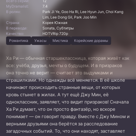
Всего серий:
12
MyDramalist:
7.4
В ролях:
Park Ji Ye, Goo Ha Ri, Lee Hyun Jun, Choi Kang
Lim, Lee Dong Gil, Park Joo Min
Страна:
Корея Южная
В переводе:
Sonata, Субтитры
Качество:
HDTVRip 720p
Романтика
Ужасы
Мистика
Корейские дорамы
Ха Ри — обычная старшеклассница, которая живёт как
все: учёба, друзья, мечты о будущем. И в призраков
она точно не верит — считает это выдумками и
страшилками. Но однажды всё меняется. В её школе
начинают происходить странные вещи, от которых
кровь стынет в жилах. А тут ещё Джу Мин, её
одноклассник, заявляет, что видит призраков! Сначала
Ха Ри думает, что он просто фантазёр, но вскоре
понимает — он говорит правду. Вместе с Джу Мином и
верными друзьями она берётся за расследование
загадочных событий. То, что они находят, заставляет