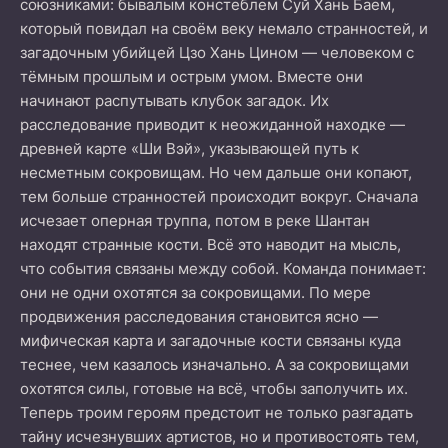
союзниками: бывалым констеблем Суй Хань Баем,
который повидал на своём веку немало странностей, и
загадочным убийцей Цзо Хань Цином — человеком с
тёмным прошлым и острым умом. Вместе они
начинают распутывать клубок загадок. Их
расследование приводит к неожиданной находке —
древней карте «Ши Вэй», указывающей путь к
несметным сокровищам. Но чем дальше они копают,
тем больше странностей происходит вокруг. Сначала
исчезает оперная труппа, потом в реке Шантан
находят странные кости. Всё это наводит на мысль,
что события связаны между собой. Команда понимает:
они не одни охотятся за сокровищами. По мере
продвижения расследования становится ясно —
мифическая карта и загадочные кости связаны куда
теснее, чем казалось изначально. А за сокровищами
охотятся силы, готовые на всё, чтобы заполучить их.
Теперь троим героям предстоит не только разгадать
тайну исчезнувших артистов, но и противостоять тем,