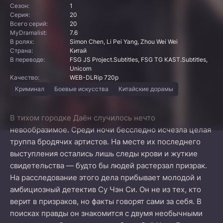
Сезон:
1
Серия:
20
Всего серий:
20
MyDramalist:
7.6
В ролях:
Simon Chen, Li Pei Yang, Zhou Wei Wei
Страна:
Китай
В переводе:
FSG JS Project.Subtitles, FSG TG KAST.Subtitles,
Unicorn
Качество:
WEB-DLRip 720p
Криминал
Боевые искусства
Китайские дорамы
В тихом городке Даён случилось нечто
невообразимое. Среди ночи бесследно исчезла целая
труппа бродячих артистов. На месте их последнего
выступления остались лишь следы крови и жуткие
свидетельства — будто бы людей растерзал призрак.
На расследование этого дела прибывает молодой и
амбициозный детектив Су Чэн Си. Он не из тех, кто
верит в призраков, но факты говорят сами за себя. В
поисках правды он знакомится с двумя необычными