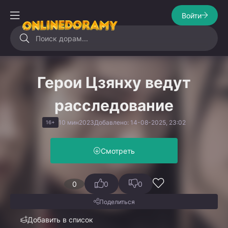
Войти
Герои Цзянху ведут
расследование
10 мин
2023
Добавлено: 14-08-2025, 23:02
16+
Смотреть
0
0
0
Поделиться
Добавить в список