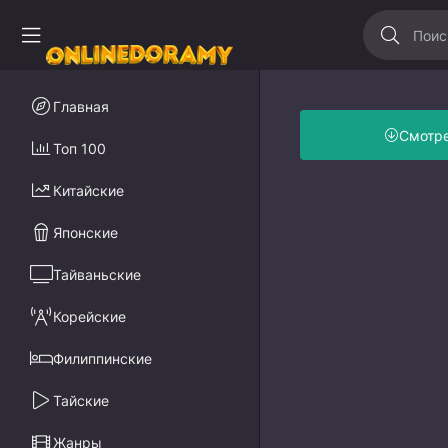
Главная
Смотр
Топ 100
Китайские
Японские
Тайваньские
Корейские
Филиппинские
Тайские
Жанры