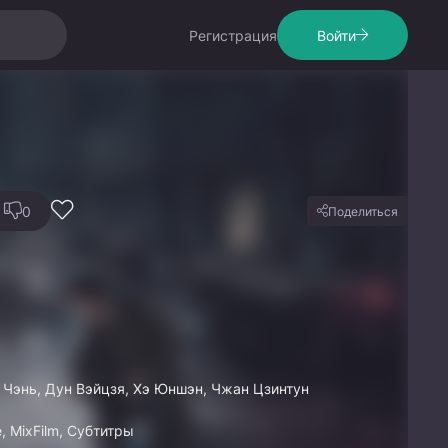
Регистрация
Войти
0
Поделиться
 Чэнь, Дун Вэйцзя, Хэ Юншэн, Чжан Цзинтун
 MixFilm, Субтитры