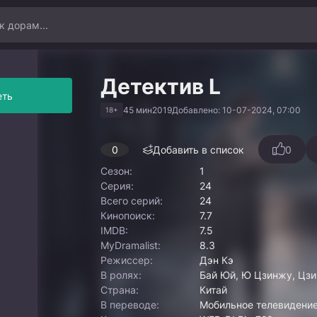
Детектив L
еть
45 мин
2019
Добавлено: 10-07-2024, 07:00
18+
0
Добавить в список
0
Сезон:
1
Серия:
24
Всего серий:
24
Кинопоиск:
7.7
IMDB:
7.5
MyDramalist:
8.3
Режиссер:
Дэн Кэ
В ролях:
Бай Юй, Ю Цзинжу, Цзи
Страна:
Китай
В переводе:
Мобильное телевидение,