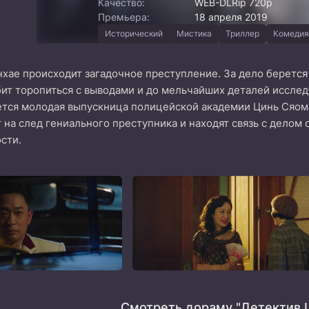
Качество:
WEB-DLRip 720p
Премьера:
18 апреля 2019
Исторический
Мистика
Триллер
Комедия
нхае происходит загадочное преступление. За дело беретс
ит торопиться с выводами и до мельчайших деталей исслед
тся молодая выпускница полицейской академии Цинь Сяоман
 на след гениального преступника и находят связь с делом
сти.
Смотреть дораму "Детектив L