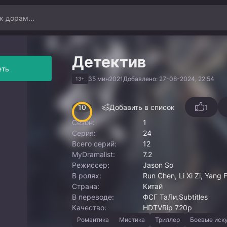
Детектив
еть
35 мин
2021
Добавлено: 27-08-2024, 22:54
13+
10
Добавить в список
1
Сезон:
1
Серия:
24
Всего серий:
12
MyDramalist:
7.2
Режиссер:
Jason So
В ролях:
Run Chen, Li Xi Zi, Yang
Страна:
Китай
В переводе:
ФСГ ТаЛи.Subtitles
Качество:
HDTVRip 720p
Романтика
Мистика
Триллер
Боевые иск