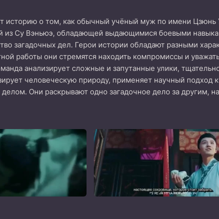
 историю о том, как обычный учёный муж по имени Цзюнь У
й из Су Вэньюэ, обладающей выдающимися боевыми навыкам
во загадочных дел. Герои истории обладают разными харак
ной работы они стремятся находить компромиссы и уважать
оманда анализирует сложные и запутанные улики, тщательн
ирует человеческую природу, применяет научный подход к 
делом. Они раскрывают одно загадочное дело за другим, н