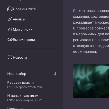
Дорамы 2025
Сюжет рассказывает
команды, состояще
Анонсы
раскрывает множест
В процессе совмест
Мои списки
и необычных дел к
Вы смотрели
рационально анализ
стоящую за каждым 
неожиданны.
Новости
Наш выбор
Расцвет власти
1 065 просмотров, 2026
И вспыхнуло пламя
856 просмотров, 202?
Цветение