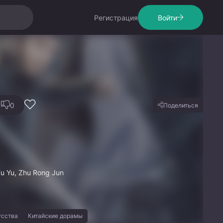
Регистрация
Войти
0
Поделиться
 Fu Yu, Zhu Rong Jun
усства
Китайские дорамы