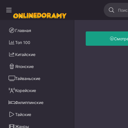
Главная
Смотр
Топ 100
Китайские
Японские
Тайваньские
Корейские
Филиппинские
Тайские
Жанры