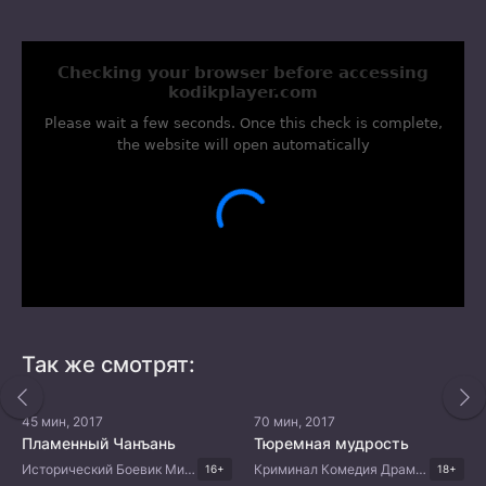
Так же смотрят:
45 мин, 2017
70 мин, 2017
Пламенный Чанъань
Тюремная мудрость
Исторический Боевик Мистика Комедия Китайские дорамы
Криминал Комедия Драма Корейские дорамы
16+
18+