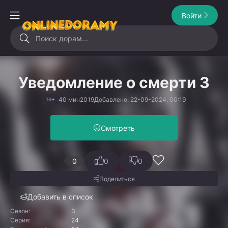
Войти
Уведомление о смерти 3
40 мин
2019
Добавлено: 22-09-2024, 00:19
16+
Смотреть
0
0
0
Поделиться
Добавить в список
Сезон:
3
Серия:
24