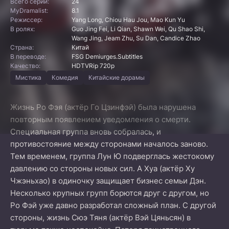
Всего серий:
24
MyDramalist:
8.1
Режиссер:
Yang Long, Chiou Hau Jou, Mao Kun Yu
В ролях:
Guo Jing Fei, Li Qian, Shawn Wei, Qu Shao Shi,
Wang Jing, Jeam Zhu, Su Dan, Candice Zhao
Страна:
Китай
В переводе:
FSG Demiurges.Subtitles
Качество:
HDTVRip 720p
Мистика
Комедия
Китайские дорамы
Жизнь Ро Фэя (актёр Го Цзинфэй) была нарушена
повторным появлением уведомления о смерти.
Специальная группа вновь собралась, и
противостояние между сторонами началось заново.
Тем временем, группа Лун Ю подверглась жестокому
давлению со стороны новых сил. А Хуа (актёр Ху
Чжэньхао) в одиночку защищает бизнес семьи Дэн.
Несколько крупных групп борются друг с другом, но
Ро Фэй уже давно разработал сложный план. С другой
стороны, жизнь Сюэ Тяня (актёр Вэй Цяньсян) в