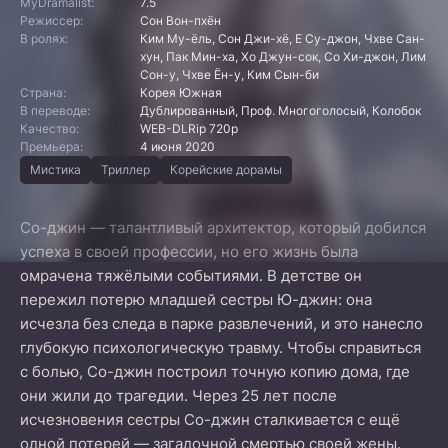
MyDramalist:
7.5
Режиссер:
Сон Вон-пхён
В ролях:
Ким Му-ёль, Сон Джи-хё, Е Су-джон, Чхве Сан-
хун, Пак Мин-ха, Хо Джун-сок, Со Хи-джон, Лим
Сон-у, Чхве Ён-у, Ким Сын-би
Страна:
Корея Южная
В переводе:
Дублированный, Проф. Многоголосый, Колобок
Качество:
WEB-DLRip 720p
Премьера:
4 июня 2020
Мистика
Триллер
Корейские дорамы
Со-джин — талантливый архитектор, который добился
успеха в своей профессии, но его жизнь была
омрачена тяжёлыми событиями. В детстве он
пережил потерю младшей сестры Ю-джин: она
исчезла без следа в парке развлечений, и это нанесло
глубокую психологическую травму. Чтобы справиться
с болью, Со-джин построил точную копию дома, где
они жили до трагедии. Через 25 лет после
исчезновения сестры Со-джин сталкивается с ещё
одной потерей — загадочной смертью своей жены.