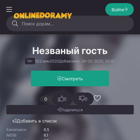
Войти
Незваный гость
102 мин
2020
Добавлено: 26-02-2025, 20:47
18+
Смотреть
0
0
0
Поделиться
Добавить в список
Кинопоиск:
6.5
IMDB:
6.1