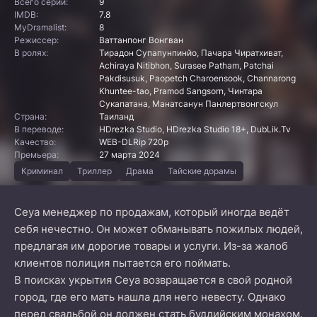
Всего серий:
9
IMDB:
7.8
MyDramalist:
8
Режиссер:
Ваттанпонг Вонгван
В ролях:
Тирадон Супапунпинйо, Пачара Чиратхиват,
Achiraya Nitibhon, Surasee Patham, Patchai
Pakdisusuk, Paopetch Charoensook, Channarong
Khuntee-tao, Pramod Sangsorn, Чинтара
Сукапатана, Манатсанун Панлертвонгскул
Страна:
Таиланд
В переводе:
HDrezka Studio, HDrezka Studio 18+, DubLik.Tv
Качество:
WEB-DLRip 720p
Премьера:
27 марта 2024
Криминал
Триллер
Драма
Тайские дорамы
Сеуа менеджер по продажам, который иногда ведёт
себя нечестно. Он может обманывать пожилых людей,
предлагая им дорогие товары и услуги. Из-за жалоб
клиентов полиция пытается его поймать.
В поисках укрытия Сеуа возвращается в свой родной
город, где его мать нашла для него невесту. Однако
перед свадьбой он должен стать буддийским монахом.