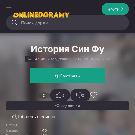
Войти
История Син Фу
45 мин
2022
Добавлено: 14-08-2024, 12:35
13+
Смотреть
0
0
0
Поделиться
Добавить в список
Сезон:
1
Серия:
40