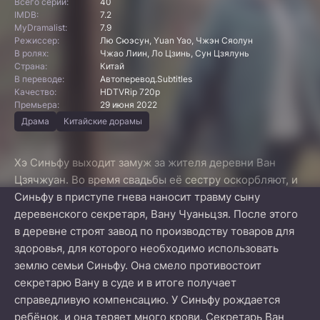
Всего серий:
40
IMDB:
7.2
MyDramalist:
7.9
Режиссер:
Лю Сюэсун, Yuan Yao, Чжэн Сяолун
В ролях:
Чжао Лиин, Ло Цзинь, Сун Цзялунь
Страна:
Китай
В переводе:
Автоперевод.Subtitles
Качество:
HDTVRip 720p
Премьера:
29 июня 2022
Драма
Китайские дорамы
Хэ Синьфу выходит замуж за жителя деревни Ван
Цзячжуан. Во время свадьбы её сестру оскорбляют, и
Синьфу в приступе гнева наносит травму сыну
деревенского секретаря, Вану Чуаньцзя. После этого
в деревне строят завод по производству товаров для
здоровья, для которого необходимо использовать
землю семьи Синьфу. Она смело противостоит
секретарю Вану в суде и в итоге получает
справедливую компенсацию. У Синьфу рождается
ребёнок, и она теряет много крови. Секретарь Ван